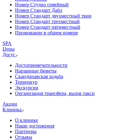
Номер Студио семейный
Номер Стандарт Дабл
Номер Стандарт двухместный твин
Номер Стандарт трехместный
Номер Стандарт пятиместный
Проживание в общем номере
SPA
Цены
Досуг
Достопримечательности
Нарзанные бюветы
Скандинавская ходьба
Терренкур
Экскурсии
Организация трансфера, вызов такси
Акции
Клиника
О клинике
Наши достижения
Партнеры
Отзывы