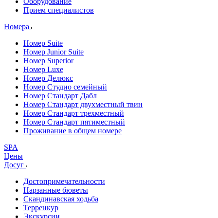
Оборудование
Прием специалистов
Номера
Номер Suite
Номер Junior Suite
Номер Superior
Номер Luxe
Номер Делюкс
Номер Студио семейный
Номер Стандарт Дабл
Номер Стандарт двухместный твин
Номер Стандарт трехместный
Номер Стандарт пятиместный
Проживание в общем номере
SPA
Цены
Досуг
Достопримечательности
Нарзанные бюветы
Скандинавская ходьба
Терренкур
Экскурсии