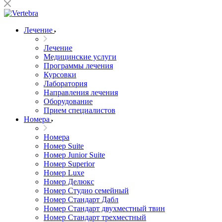
Лечение
Лечение
Медицинские услуги
Программы лечения
Курсовки
Лаборатория
Направления лечения
Оборудование
Прием специалистов
Номера
Номера
Номер Suite
Номер Junior Suite
Номер Superior
Номер Luxe
Номер Делюкс
Номер Студио семейный
Номер Стандарт Дабл
Номер Стандарт двухместный твин
Номер Стандарт трехместный