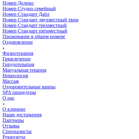
Номер Делюкс
Номер Студио семейный
Номер Стандарт Дабл
Номер Стандарт двухместный твин
Номер Стандарт трехместный
Номер Стандарт пятиместный
Проживание в общем номере
Оздоровление
Физиотерапия
Грязелечение
Гирудотерапия
Мануальная терапия
Неврология
Массаж
Оздоровительные ванны
SPA процедуры
О нас
О клинике
Наши достижения
Партнеры
Отзывы
Специалисты
Реквизиты