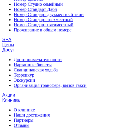
Номер Студио семейный
Номер Стандарт Дабл
Номер Стандарт двухместный твин
Номер Стандарт трехместный
Номер Стандарт пятиместный
Проживание в общем номере
SPA
Цены
Досуг
Достопримечательности
Нарзанные бюветы
Скандинавская ходьба
Терренкур
Экскурсии
Организация трансфера, вызов такси
Акции
Клиника
О клинике
Наши достижения
Партнеры
Отзывы