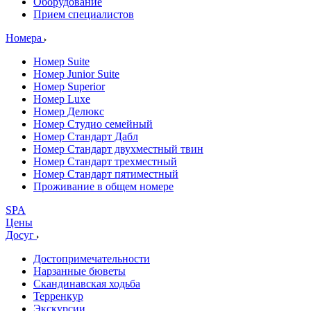
Оборудование
Прием специалистов
Номера
Номер Suite
Номер Junior Suite
Номер Superior
Номер Luxe
Номер Делюкс
Номер Студио семейный
Номер Стандарт Дабл
Номер Стандарт двухместный твин
Номер Стандарт трехместный
Номер Стандарт пятиместный
Проживание в общем номере
SPA
Цены
Досуг
Достопримечательности
Нарзанные бюветы
Скандинавская ходьба
Терренкур
Экскурсии