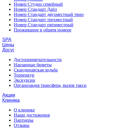
Номер Студио семейный
Номер Стандарт Дабл
Номер Стандарт двухместный твин
Номер Стандарт трехместный
Номер Стандарт пятиместный
Проживание в общем номере
SPA
Цены
Досуг
Достопримечательности
Нарзанные бюветы
Скандинавская ходьба
Терренкур
Экскурсии
Организация трансфера, вызов такси
Акции
Клиника
О клинике
Наши достижения
Партнеры
Отзывы