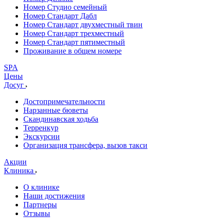
Номер Студио семейный
Номер Стандарт Дабл
Номер Стандарт двухместный твин
Номер Стандарт трехместный
Номер Стандарт пятиместный
Проживание в общем номере
SPA
Цены
Досуг
Достопримечательности
Нарзанные бюветы
Скандинавская ходьба
Терренкур
Экскурсии
Организация трансфера, вызов такси
Акции
Клиника
О клинике
Наши достижения
Партнеры
Отзывы