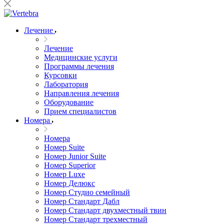
Лечение
Лечение
Медицинские услуги
Программы лечения
Курсовки
Лаборатория
Направления лечения
Оборудование
Прием специалистов
Номера
Номера
Номер Suite
Номер Junior Suite
Номер Superior
Номер Luxe
Номер Делюкс
Номер Студио семейный
Номер Стандарт Дабл
Номер Стандарт двухместный твин
Номер Стандарт трехместный