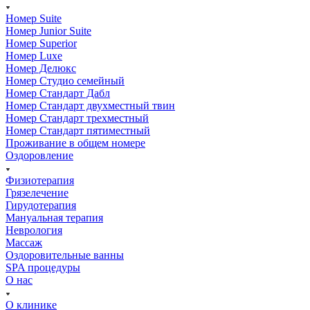
Номер Suite
Номер Junior Suite
Номер Superior
Номер Luxe
Номер Делюкс
Номер Студио семейный
Номер Стандарт Дабл
Номер Стандарт двухместный твин
Номер Стандарт трехместный
Номер Стандарт пятиместный
Проживание в общем номере
Оздоровление
Физиотерапия
Грязелечение
Гирудотерапия
Мануальная терапия
Неврология
Массаж
Оздоровительные ванны
SPA процедуры
О нас
О клинике