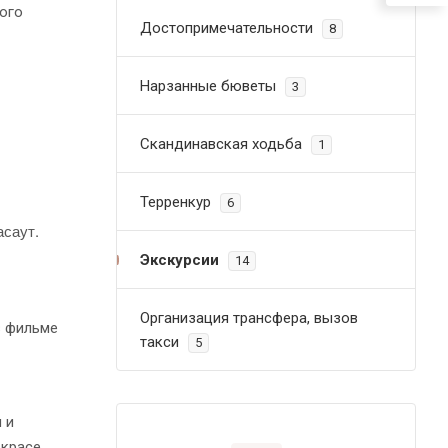
кого
Достопримечательности
8
Нарзанные бюветы
3
Скандинавская ходьба
1
Терренкур
6
асаут.
Экскурсии
14
Организация трансфера, вызов
в фильме
такси
5
 и
красе,