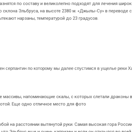
разнятся по составу и великолепно подходят для лечения широ
о склона Эльбруса, на высоте 2380 м. «Джылы-Су» в переводе с
ытекают нарзаны, температурой до 23 градусов.
н серпантин по которому мы далее спустимся в ущелье реки Х
ые массивы, напоминающие скалы, с которых слетали драконы 
отой. Еще одно отличное место для фото
бой на расстоянии вытянутой руки. Самая высокая гора России
 что Эльбрус еще и очень капризен и если он открылся во всей 