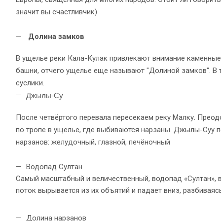
значит вы счастливчик)
Долина замков
В ущелье реки Кала-Кулак привлекают внимание каменны
башни, отчего ущелье еще называют "Долиной замков". В
суслики.
Джылы-Су
После четвёртого перевала пересекаем реку Малку. Прео
по тропе в ущелье, где выбиваются нарзаны. Джылы-Суу 
нарзанов: желудочный, глазной, печёночный
Водопад Султан
Самый масштабный и величественный, водопад «Султан», 
поток вырывается из их объятий и падает вниз, разбивая
Долина нарзанов