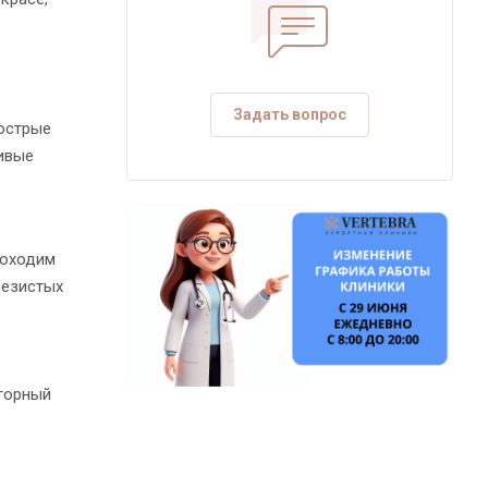
Задать вопрос
острые
ливые
роходим
лезистых
 горный