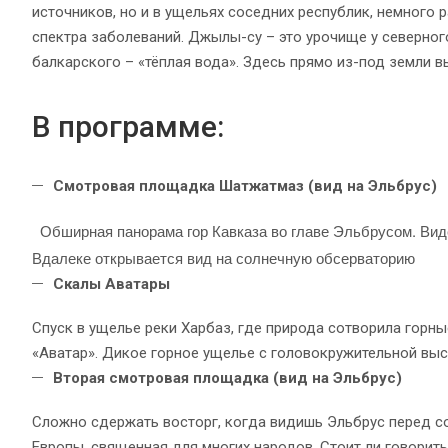
источников, но и в ущельях соседних республик, немного 
спектра заболеваний. Джылы-су – это урочище у северног
балкарского – «тёплая вода». Здесь прямо из-под земли в
В программе:
Смотровая площадка Шатжатмаз (вид на Эльбрус)
Обширная панорама гор Кавказа во главе Эльбрусом. Виде
Вдалеке открывается вид на солнечную обсерваторию
Скалы Аватары
Спуск в ущелье реки Харбаз, где природа сотворила горн
«Аватар». Дикое горное ущелье с головокружительной выс
Вторая смотровая площадка (вид на Эльбрус)
Сложно сдержать восторг, когда видишь Эльбрус перед со
Европы, священная для многих народов. Стоит ли говорить