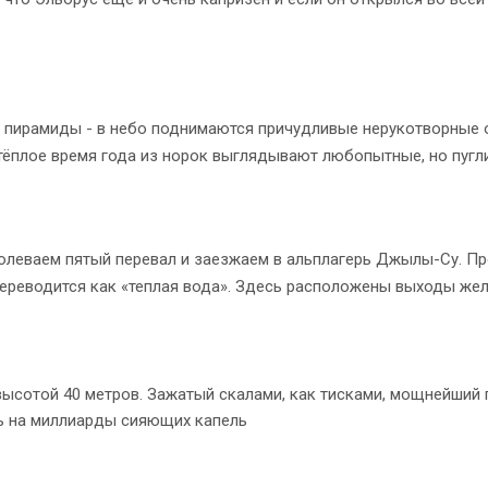
е пирамиды - в небо поднимаются причудливые нерукотворные 
 тёплое время года из норок выглядывают любопытные, но пуг
долеваем пятый перевал и заезжаем в альплагерь Джылы-Су. П
переводится как «теплая вода». Здесь расположены выходы же
высотой 40 метров. Зажатый скалами, как тисками, мощнейший
сь на миллиарды сияющих капель