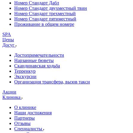
Номер Стандарт Дабл
Номер Стандарт двухместный твин
Номер Стандарт трехместный
Номер Стандарт пятиместный
Проживание в общем номере
SPA
Цены
Досуг
Достопримечательности
Нарзанные бюветы
Скандинавская ходьба
Терренкур
Экскурсии
Организация трансфера, вызов такси
Акции
Клиника
О клинике
Наши достижения
Партнеры
Отзывы
Специалисты