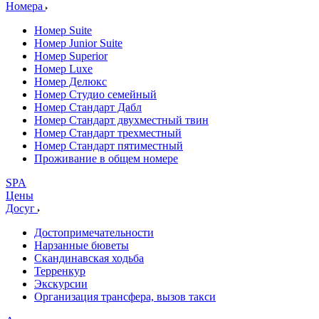
Номера
Номер Suite
Номер Junior Suite
Номер Superior
Номер Luxe
Номер Делюкс
Номер Студио семейный
Номер Стандарт Дабл
Номер Стандарт двухместный твин
Номер Стандарт трехместный
Номер Стандарт пятиместный
Проживание в общем номере
SPA
Цены
Досуг
Достопримечательности
Нарзанные бюветы
Скандинавская ходьба
Терренкур
Экскурсии
Организация трансфера, вызов такси