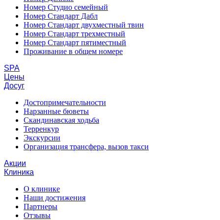
Номер Студио семейный
Номер Стандарт Дабл
Номер Стандарт двухместный твин
Номер Стандарт трехместный
Номер Стандарт пятиместный
Проживание в общем номере
SPA
Цены
Досуг
Достопримечательности
Нарзанные бюветы
Скандинавская ходьба
Терренкур
Экскурсии
Организация трансфера, вызов такси
Акции
Клиника
О клинике
Наши достижения
Партнеры
Отзывы