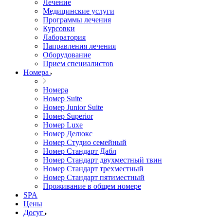
Лечение
Медицинские услуги
Программы лечения
Курсовки
Лаборатория
Направления лечения
Оборудование
Прием специалистов
Номера
Номера
Номер Suite
Номер Junior Suite
Номер Superior
Номер Luxe
Номер Делюкс
Номер Студио семейный
Номер Стандарт Дабл
Номер Стандарт двухместный твин
Номер Стандарт трехместный
Номер Стандарт пятиместный
Проживание в общем номере
SPA
Цены
Досуг