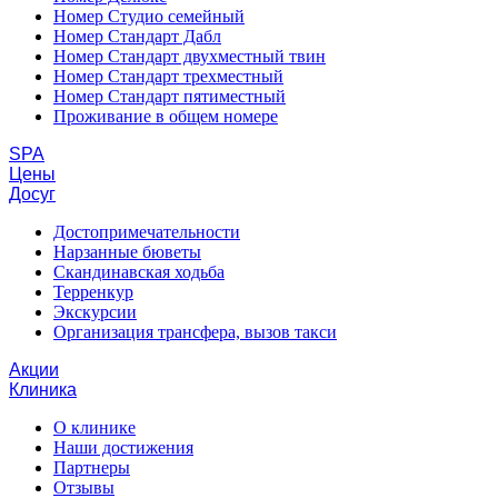
Номер Студио семейный
Номер Стандарт Дабл
Номер Стандарт двухместный твин
Номер Стандарт трехместный
Номер Стандарт пятиместный
Проживание в общем номере
SPA
Цены
Досуг
Достопримечательности
Нарзанные бюветы
Скандинавская ходьба
Терренкур
Экскурсии
Организация трансфера, вызов такси
Акции
Клиника
О клинике
Наши достижения
Партнеры
Отзывы