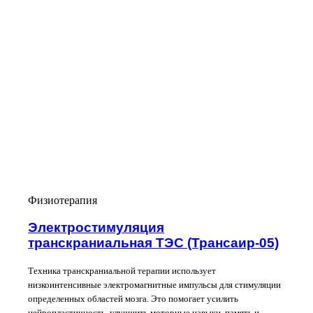
Физиотерапия
Электростимуляция
транскраниальная ТЭС (Трансаир-05)
Техника транскраниальной терапии использует
низкоинтенсивные электромагнитные импульсы для стимуляции
определенных областей мозга. Это помогает усилить
нейропластичность, улучшить моторные навыки, память и