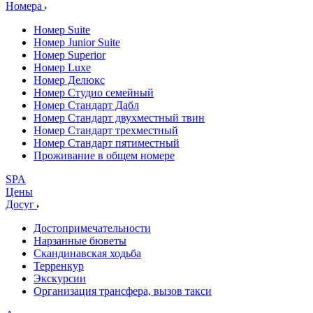
Номера
Номер Suite
Номер Junior Suite
Номер Superior
Номер Luxe
Номер Делюкс
Номер Студио семейный
Номер Стандарт Дабл
Номер Стандарт двухместный твин
Номер Стандарт трехместный
Номер Стандарт пятиместный
Проживание в общем номере
SPA
Цены
Досуг
Достопримечательности
Нарзанные бюветы
Скандинавская ходьба
Терренкур
Экскурсии
Организация трансфера, вызов такси