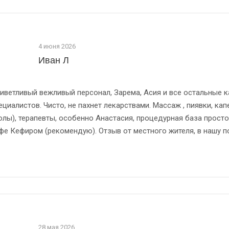
4 июня 2026
Иван Л
иветливый вежливый персонал, Зарема, Асия и все остальные к
ециалистов. Чисто, не пахнет лекарствами. Массаж , пиявки, к
олы), терапевты, особенно Анастасия, процедурная база прост
фе Кефиром (рекомендую). Отзыв от местного жителя, в нашу п
28 мая 2026