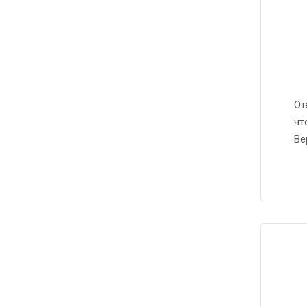
От
чт
Ве