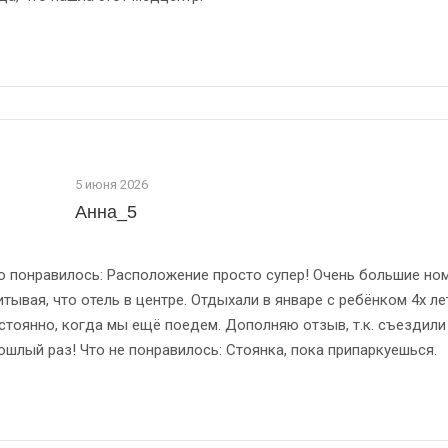
5 июня 2026
Анна_5
о понравилось: Расположение просто супер! Очень большие номе
итывая, что отель в центре. Отдыхали в январе с ребёнком 4х 
стоянно, когда мы ещё поедем. Дополняю отзыв, т.к. съездили 
ошлый раз! Что не понравилось: Стоянка, пока припаркуешься.