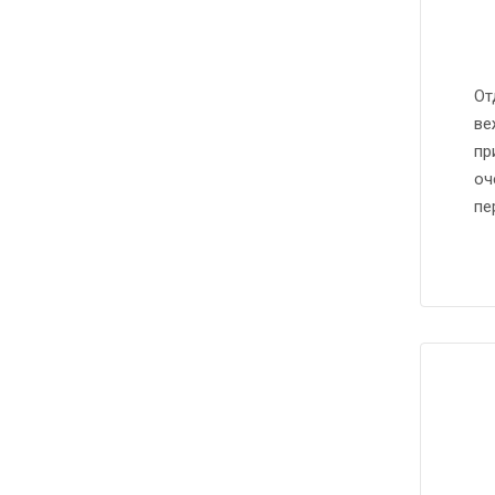
От
ве
пр
оч
пе