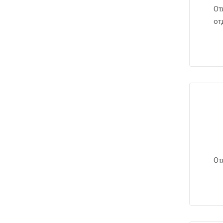
От
от
От