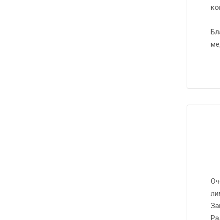
ко
Бл
ме
Оч
ли
За
Ра