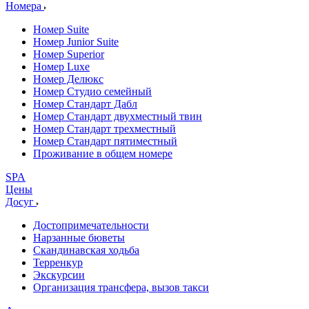
Номера
Номер Suite
Номер Junior Suite
Номер Superior
Номер Luxe
Номер Делюкс
Номер Студио семейный
Номер Стандарт Дабл
Номер Стандарт двухместный твин
Номер Стандарт трехместный
Номер Стандарт пятиместный
Проживание в общем номере
SPA
Цены
Досуг
Достопримечательности
Нарзанные бюветы
Скандинавская ходьба
Терренкур
Экскурсии
Организация трансфера, вызов такси