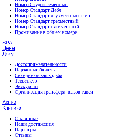
Номер Студио семейный
Номер Стандарт Дабл
Номер Стандарт двухместный твин
Номер Стандарт трехместный
Номер Стандарт пятиместный
Проживание в общем номере
SPA
Цены
Досуг
Достопримечательности
Нарзанные бюветы
Скандинавская ходьба
Терренкур
Экскурсии
Организация трансфера, вызов такси
Акции
Клиника
О клинике
Наши достижения
Партнеры
Отзывы