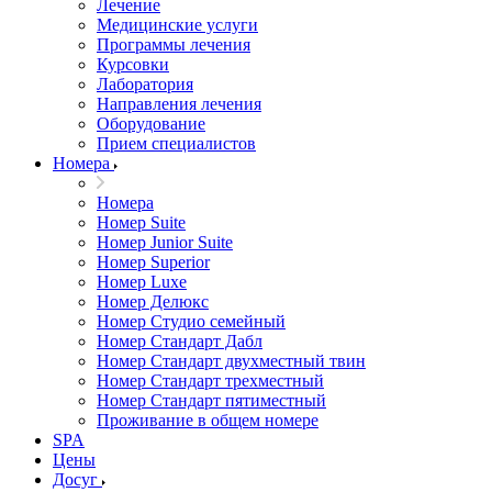
Лечение
Медицинские услуги
Программы лечения
Курсовки
Лаборатория
Направления лечения
Оборудование
Прием специалистов
Номера
Номера
Номер Suite
Номер Junior Suite
Номер Superior
Номер Luxe
Номер Делюкс
Номер Студио семейный
Номер Стандарт Дабл
Номер Стандарт двухместный твин
Номер Стандарт трехместный
Номер Стандарт пятиместный
Проживание в общем номере
SPA
Цены
Досуг