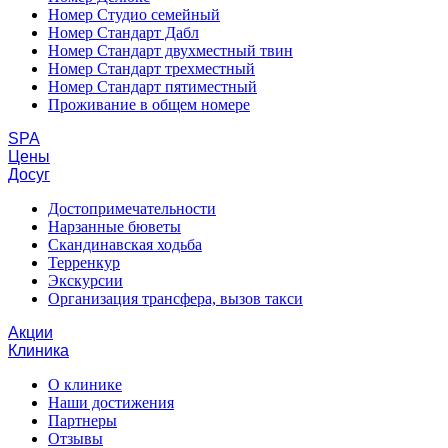
Номер Студио семейный
Номер Стандарт Дабл
Номер Стандарт двухместный твин
Номер Стандарт трехместный
Номер Стандарт пятиместный
Проживание в общем номере
SPA
Цены
Досуг
Достопримечательности
Нарзанные бюветы
Скандинавская ходьба
Терренкур
Экскурсии
Организация трансфера, вызов такси
Акции
Клиника
О клинике
Наши достижения
Партнеры
Отзывы