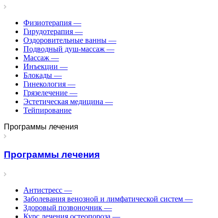
Физиотерапия
—
Гирудотерапия
—
Оздоровительные ванны
—
Подводный душ-массаж
—
Массаж
—
Инъекции
—
Блокады
—
Гинекология
—
Грязелечение
—
Эстетическая медицина
—
Тейпирование
Программы лечения
Программы лечения
Антистресс
—
Заболевания венозной и лимфатической систем
—
Здоровый позвоночник
—
Курс лечения остеопороза
—