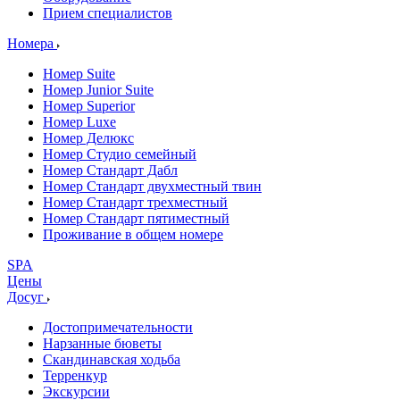
Прием специалистов
Номера
Номер Suite
Номер Junior Suite
Номер Superior
Номер Luxe
Номер Делюкс
Номер Студио семейный
Номер Стандарт Дабл
Номер Стандарт двухместный твин
Номер Стандарт трехместный
Номер Стандарт пятиместный
Проживание в общем номере
SPA
Цены
Досуг
Достопримечательности
Нарзанные бюветы
Скандинавская ходьба
Терренкур
Экскурсии