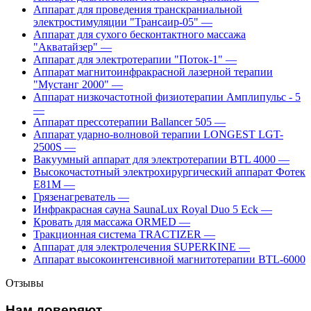
Аппарат для проведения транскраниальной
электростимуляции "Трансаир-05"
—
Аппарат для сухого бесконтактного массажа
"Акватайзер"
—
Аппарат для электротерапии "Поток-1"
—
Аппарат магнитоинфракрасной лазерной терапии
"Мустанг 2000"
—
Аппарат низкочастотной физиотерапии Амплипульс - 5
—
Аппарат прессотерапии Ballancer 505
—
Аппарат ударно-волновой терапии LONGEST LGT-
2500S
—
Вакуумный аппарат для электротерапии BTL 4000
—
Высокочастотный электрохирургический аппарат Фотек
Е81М
—
Грязенагреватель
—
Инфракрасная сауна SaunaLux Royal Duo 5 Eck
—
Кровать для массажа ORMED
—
Тракционная система TRACTIZER
—
Аппарат для электролечения SUPERKINE
—
Аппарат высокоинтенсивной магнитотерапии BTL-6000
Отзывы
Нам доверяют