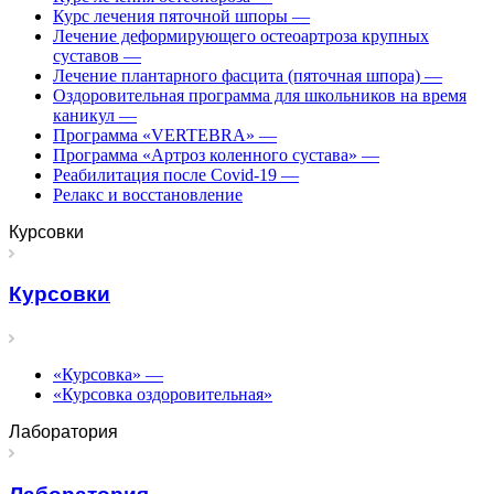
Курс лечения пяточной шпоры
—
Лечение деформирующего остеоартроза крупных
суставов
—
Лечение плантарного фасцита (пяточная шпора)
—
Оздоровительная программа для школьников на время
каникул
—
Программа «VERTEBRA»
—
Программа «Артроз коленного сустава»
—
Реабилитация после Covid-19
—
Релакс и восстановление
Курсовки
Курсовки
«Курсовка»
—
«Курсовка оздоровительная»
Лаборатория