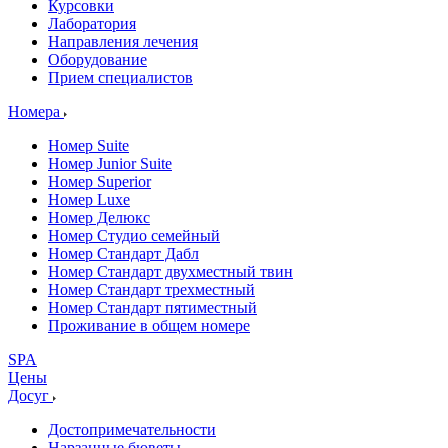
Курсовки
Лаборатория
Направления лечения
Оборудование
Прием специалистов
Номера
Номер Suite
Номер Junior Suite
Номер Superior
Номер Luxe
Номер Делюкс
Номер Студио семейный
Номер Стандарт Дабл
Номер Стандарт двухместный твин
Номер Стандарт трехместный
Номер Стандарт пятиместный
Проживание в общем номере
SPA
Цены
Досуг
Достопримечательности
Нарзанные бюветы