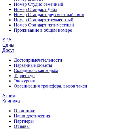
Номер Студио семейный
Номер Стандарт Дабл
Номер Стандарт двухместный твин
Номер Стандарт трехместный
Номер Стандарт пятиместный
Проживание в общем номере
SPA
Цены
Досуг
Достопримечательности
Нарзанные бюветы
Скандинавская ходьба
Терренкур
Экскурсии
Организация трансфера, вызов такси
Акции
Клиника
О клинике
Наши достижения
Партнеры
Отзывы