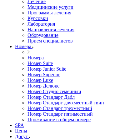
Лечение
Медицинские услуги
Программы лечения
Курсовки
Лаборатория
Направления лечения
Оборудование
Прием специалистов
Номера
Номера
Номер Suite
Номер Junior Suite
Номер Superior
Номер Luxe
Номер Делюкс
Номер Студио семейный
Номер Стандарт Дабл
Номер Стандарт двухместный твин
Номер Стандарт трехместный
Номер Стандарт пятиместный
Проживание в общем номере
SPA
Цены
Досуг