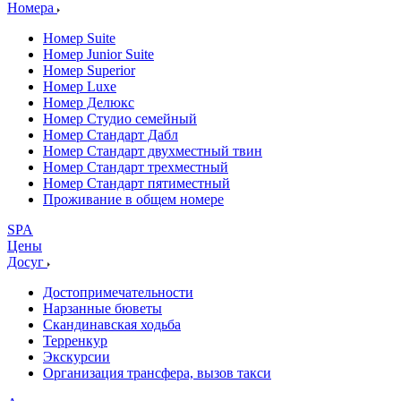
Номера
Номер Suite
Номер Junior Suite
Номер Superior
Номер Luxe
Номер Делюкс
Номер Студио семейный
Номер Стандарт Дабл
Номер Стандарт двухместный твин
Номер Стандарт трехместный
Номер Стандарт пятиместный
Проживание в общем номере
SPA
Цены
Досуг
Достопримечательности
Нарзанные бюветы
Скандинавская ходьба
Терренкур
Экскурсии
Организация трансфера, вызов такси