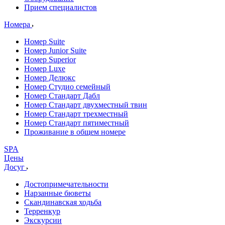
Прием специалистов
Номера
Номер Suite
Номер Junior Suite
Номер Superior
Номер Luxe
Номер Делюкс
Номер Студио семейный
Номер Стандарт Дабл
Номер Стандарт двухместный твин
Номер Стандарт трехместный
Номер Стандарт пятиместный
Проживание в общем номере
SPA
Цены
Досуг
Достопримечательности
Нарзанные бюветы
Скандинавская ходьба
Терренкур
Экскурсии