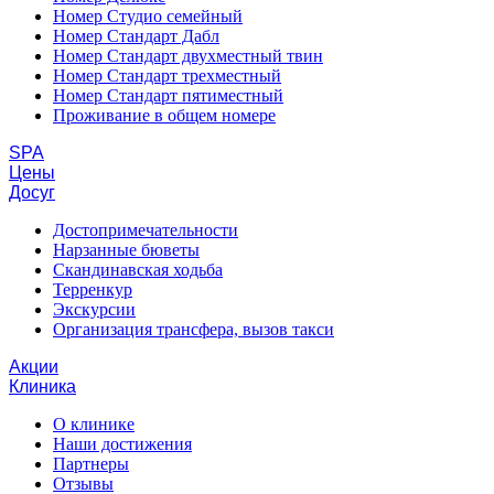
Номер Студио семейный
Номер Стандарт Дабл
Номер Стандарт двухместный твин
Номер Стандарт трехместный
Номер Стандарт пятиместный
Проживание в общем номере
SPA
Цены
Досуг
Достопримечательности
Нарзанные бюветы
Скандинавская ходьба
Терренкур
Экскурсии
Организация трансфера, вызов такси
Акции
Клиника
О клинике
Наши достижения
Партнеры
Отзывы