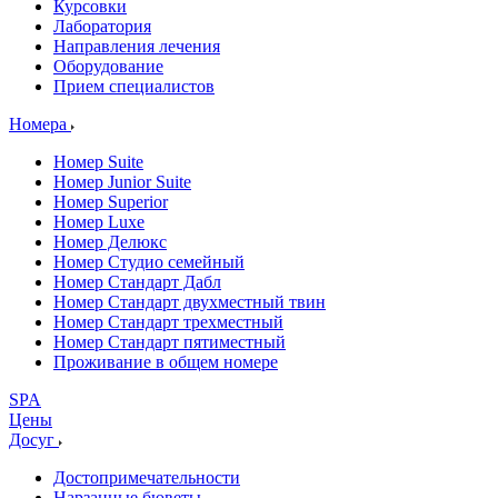
Курсовки
Лаборатория
Направления лечения
Оборудование
Прием специалистов
Номера
Номер Suite
Номер Junior Suite
Номер Superior
Номер Luxe
Номер Делюкс
Номер Студио семейный
Номер Стандарт Дабл
Номер Стандарт двухместный твин
Номер Стандарт трехместный
Номер Стандарт пятиместный
Проживание в общем номере
SPA
Цены
Досуг
Достопримечательности
Нарзанные бюветы