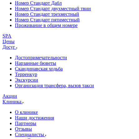
Номер Стандарт Дабл
Номер Стандарт двухместный твин
Номер Стандарт трехместный
Номер Стандарт пятиместный
Проживание в общем номере
SPA
Цены
Досуг
Достопримечательности
Нарзанные бюветы
Скандинавская ходьба
Терренкур
Экскурсии
Организация трансфера, вызов такси
Акции
Клиника
О клинике
Наши достижения
Партнеры
Отзывы
Специалисты