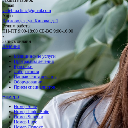
Заказать звонок
E-mail
vertebra.clinic@gmail.com
Адрес
Кисловодск, ул. Кирова, д. 1
Режим работы
ПН-ПТ 9:00-18:00 СБ-ВС 9:00-16:00
Запись онлайн
Лечение
Медицинские услуги
Программы лечения
Курсовки
Лаборатория
Направления лечения
Оборудование
Прием специалистов
Номера
Номер Suite
Номер Junior Suite
Номер Superior
Номер Luxe
Номер Делюкс