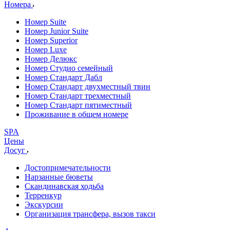
Номера
Номер Suite
Номер Junior Suite
Номер Superior
Номер Luxe
Номер Делюкс
Номер Студио семейный
Номер Стандарт Дабл
Номер Стандарт двухместный твин
Номер Стандарт трехместный
Номер Стандарт пятиместный
Проживание в общем номере
SPA
Цены
Досуг
Достопримечательности
Нарзанные бюветы
Скандинавская ходьба
Терренкур
Экскурсии
Организация трансфера, вызов такси