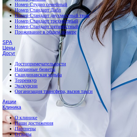
Номер Студио семейный
Номер Стандарт Дабл
Номер Стандарт двухместный твин
Номер Стандарт трехместный
Номер Стандарт пятиместный
Проживание в общем номере
SPA
Цены
Досуг
Достопримечательности
Нарзанные бюветы
Скандинавская ходьба
Терренкур
Экскурсии
Организация трансфера, вызов такси
Акции
Клиника
О клинике
Наши достижения
Партнеры
Отзывы