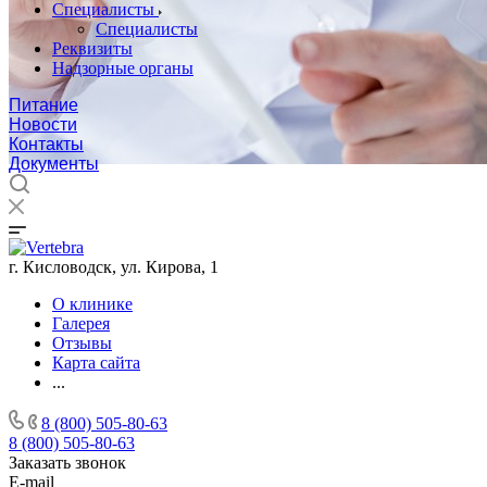
Специалисты
Специалисты
Реквизиты
Надзорные органы
Питание
Новости
Контакты
Документы
г. Кисловодск, ул. Кирова, 1
О клинике
Галерея
Отзывы
Карта сайта
...
8 (800) 505-80-63
8 (800) 505-80-63
Заказать звонок
E-mail