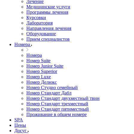
Лечение
Медицинские услуги
Программы лечения
Курсовки
Лаборатория
Направления лечения
Оборудование
Прием специалистов
Номера
Номера
Номер Suite
Номер Junior Suite
Номер Superior
Номер Luxe
Номер Делюкс
Номер Студио семейный
Номер Стандарт Дабл
Номер Стандарт двухместный твин
Номер Стандарт трехместный
Номер Стандарт пятиместный
Проживание в общем номере
SPA
Цены
Досуг