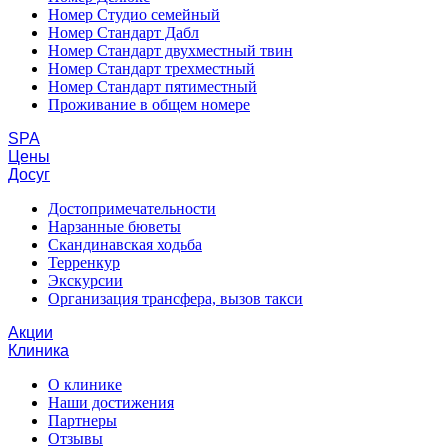
Номер Студио семейный
Номер Стандарт Дабл
Номер Стандарт двухместный твин
Номер Стандарт трехместный
Номер Стандарт пятиместный
Проживание в общем номере
SPA
Цены
Досуг
Достопримечательности
Нарзанные бюветы
Скандинавская ходьба
Терренкур
Экскурсии
Организация трансфера, вызов такси
Акции
Клиника
О клинике
Наши достижения
Партнеры
Отзывы