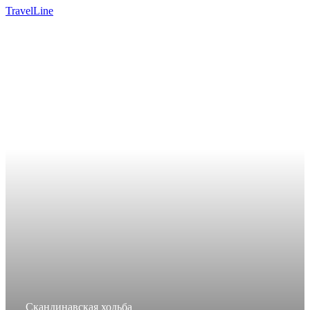
TravelLine
Скандинавская ходьба