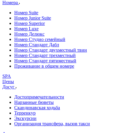
Номера
Номер Suite
Номер Junior Suite
Номер Superior
Номер Luxe
Номер Делюкс
Номер Студио семейный
Номер Стандарт Дабл
Номер Стандарт двухместный твин
Номер Стандарт трехместный
Номер Стандарт пятиместный
Проживание в общем номере
SPA
Цены
Досуг
Достопримечательности
Нарзанные бюветы
Скандинавская ходьба
Терренкур
Экскурсии
Организация трансфера, вызов такси