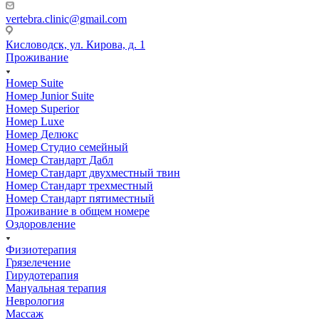
vertebra.clinic@gmail.com
Кисловодск, ул. Кирова, д. 1
Проживание
Номер Suite
Номер Junior Suite
Номер Superior
Номер Luxe
Номер Делюкс
Номер Студио семейный
Номер Стандарт Дабл
Номер Стандарт двухместный твин
Номер Стандарт трехместный
Номер Стандарт пятиместный
Проживание в общем номере
Оздоровление
Физиотерапия
Грязелечение
Гирудотерапия
Мануальная терапия
Неврология
Массаж