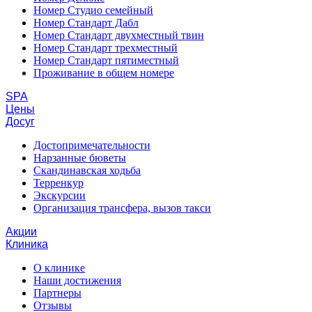
Номер Студио семейный
Номер Стандарт Дабл
Номер Стандарт двухместный твин
Номер Стандарт трехместный
Номер Стандарт пятиместный
Проживание в общем номере
SPA
Цены
Досуг
Достопримечательности
Нарзанные бюветы
Скандинавская ходьба
Терренкур
Экскурсии
Организация трансфера, вызов такси
Акции
Клиника
О клинике
Наши достижения
Партнеры
Отзывы