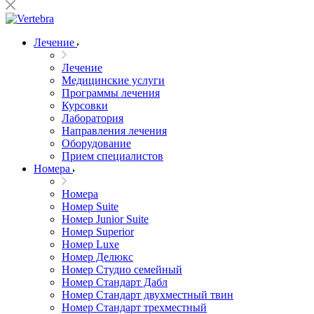
Лечение
Лечение
Медицинские услуги
Программы лечения
Курсовки
Лаборатория
Направления лечения
Оборудование
Прием специалистов
Номера
Номера
Номер Suite
Номер Junior Suite
Номер Superior
Номер Luxe
Номер Делюкс
Номер Студио семейный
Номер Стандарт Дабл
Номер Стандарт двухместный твин
Номер Стандарт трехместный