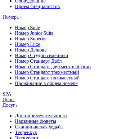
Оборудование
Прием специалистов
Номера
Номер Suite
Номер Junior Suite
Номер Superior
Номер Luxe
Номер Делюкс
Номер Студио семейный
Номер Стандарт Дабл
Номер Стандарт двухместный твин
Номер Стандарт трехместный
Номер Стандарт пятиместный
Проживание в общем номере
SPA
Цены
Досуг
Достопримечательности
Нарзанные бюветы
Скандинавская ходьба
Терренкур
Экскурсии