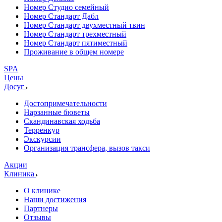
Номер Студио семейный
Номер Стандарт Дабл
Номер Стандарт двухместный твин
Номер Стандарт трехместный
Номер Стандарт пятиместный
Проживание в общем номере
SPA
Цены
Досуг
Достопримечательности
Нарзанные бюветы
Скандинавская ходьба
Терренкур
Экскурсии
Организация трансфера, вызов такси
Акции
Клиника
О клинике
Наши достижения
Партнеры
Отзывы