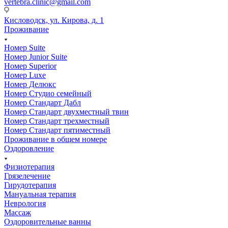
vertebra.clinic@gmail.com
Кисловодск, ул. Кирова, д. 1
Проживание
Номер Suite
Номер Junior Suite
Номер Superior
Номер Luxe
Номер Делюкс
Номер Студио семейный
Номер Стандарт Дабл
Номер Стандарт двухместный твин
Номер Стандарт трехместный
Номер Стандарт пятиместный
Проживание в общем номере
Оздоровление
Физиотерапия
Грязелечение
Гирудотерапия
Мануальная терапия
Неврология
Массаж
Оздоровительные ванны