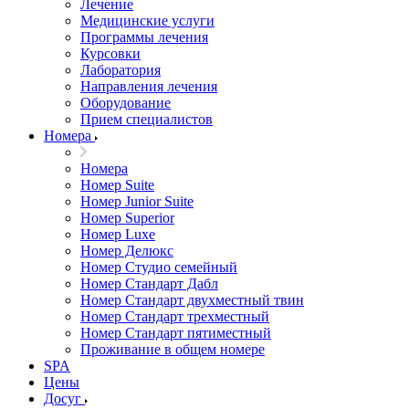
Лечение
Медицинские услуги
Программы лечения
Курсовки
Лаборатория
Направления лечения
Оборудование
Прием специалистов
Номера
Номера
Номер Suite
Номер Junior Suite
Номер Superior
Номер Luxe
Номер Делюкс
Номер Студио семейный
Номер Стандарт Дабл
Номер Стандарт двухместный твин
Номер Стандарт трехместный
Номер Стандарт пятиместный
Проживание в общем номере
SPA
Цены
Досуг