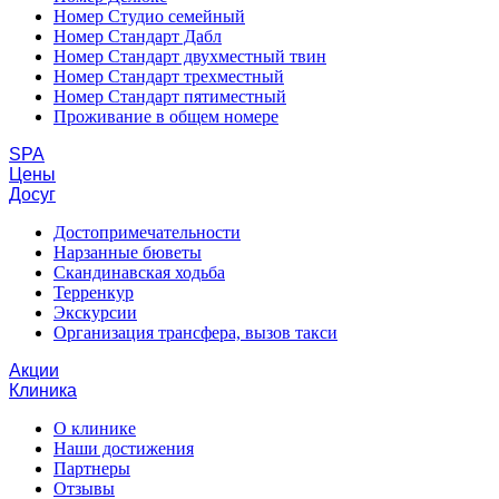
Номер Студио семейный
Номер Стандарт Дабл
Номер Стандарт двухместный твин
Номер Стандарт трехместный
Номер Стандарт пятиместный
Проживание в общем номере
SPA
Цены
Досуг
Достопримечательности
Нарзанные бюветы
Скандинавская ходьба
Терренкур
Экскурсии
Организация трансфера, вызов такси
Акции
Клиника
О клинике
Наши достижения
Партнеры
Отзывы