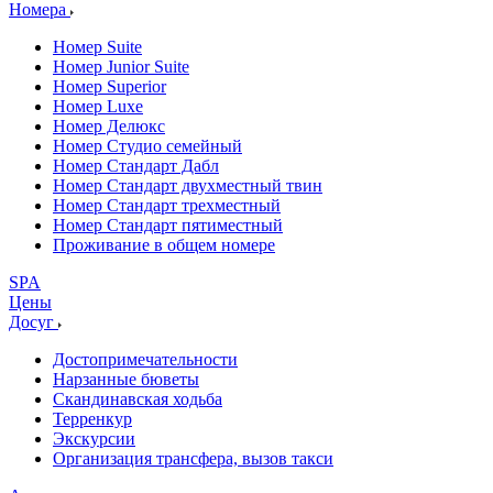
Номера
Номер Suite
Номер Junior Suite
Номер Superior
Номер Luxe
Номер Делюкс
Номер Студио семейный
Номер Стандарт Дабл
Номер Стандарт двухместный твин
Номер Стандарт трехместный
Номер Стандарт пятиместный
Проживание в общем номере
SPA
Цены
Досуг
Достопримечательности
Нарзанные бюветы
Скандинавская ходьба
Терренкур
Экскурсии
Организация трансфера, вызов такси