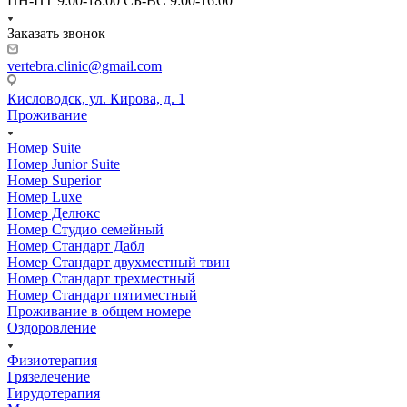
ПН-ПТ 9:00-18:00 СБ-ВС 9:00-16:00
Заказать звонок
vertebra.clinic@gmail.com
Кисловодск, ул. Кирова, д. 1
Проживание
Номер Suite
Номер Junior Suite
Номер Superior
Номер Luxe
Номер Делюкс
Номер Студио семейный
Номер Стандарт Дабл
Номер Стандарт двухместный твин
Номер Стандарт трехместный
Номер Стандарт пятиместный
Проживание в общем номере
Оздоровление
Физиотерапия
Грязелечение
Гирудотерапия