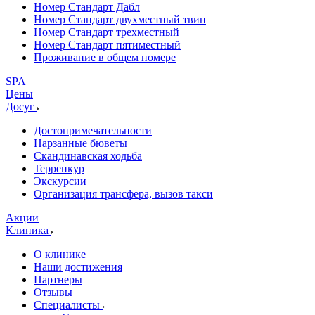
Номер Стандарт Дабл
Номер Стандарт двухместный твин
Номер Стандарт трехместный
Номер Стандарт пятиместный
Проживание в общем номере
SPA
Цены
Досуг
Достопримечательности
Нарзанные бюветы
Скандинавская ходьба
Терренкур
Экскурсии
Организация трансфера, вызов такси
Акции
Клиника
О клинике
Наши достижения
Партнеры
Отзывы
Специалисты