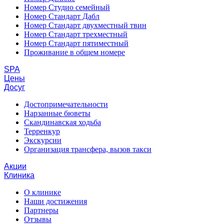
Номер Студио семейный
Номер Стандарт Дабл
Номер Стандарт двухместный твин
Номер Стандарт трехместный
Номер Стандарт пятиместный
Проживание в общем номере
SPA
Цены
Досуг
Достопримечательности
Нарзанные бюветы
Скандинавская ходьба
Терренкур
Экскурсии
Организация трансфера, вызов такси
Акции
Клиника
О клинике
Наши достижения
Партнеры
Отзывы