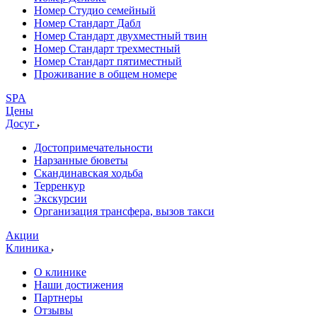
Номер Студио семейный
Номер Стандарт Дабл
Номер Стандарт двухместный твин
Номер Стандарт трехместный
Номер Стандарт пятиместный
Проживание в общем номере
SPA
Цены
Досуг
Достопримечательности
Нарзанные бюветы
Скандинавская ходьба
Терренкур
Экскурсии
Организация трансфера, вызов такси
Акции
Клиника
О клинике
Наши достижения
Партнеры
Отзывы