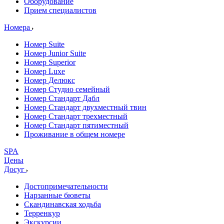
Оборудование
Прием специалистов
Номера
Номер Suite
Номер Junior Suite
Номер Superior
Номер Luxe
Номер Делюкс
Номер Студио семейный
Номер Стандарт Дабл
Номер Стандарт двухместный твин
Номер Стандарт трехместный
Номер Стандарт пятиместный
Проживание в общем номере
SPA
Цены
Досуг
Достопримечательности
Нарзанные бюветы
Скандинавская ходьба
Терренкур
Экскурсии