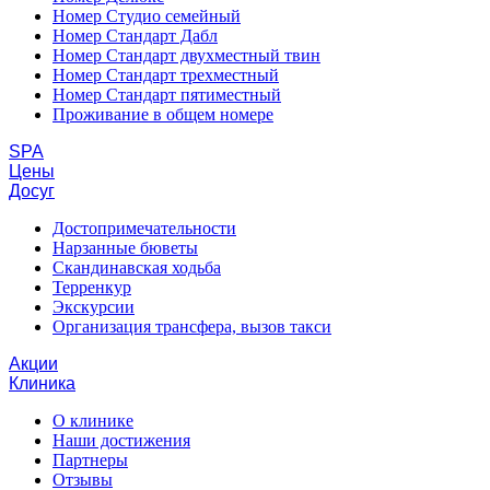
Номер Студио семейный
Номер Стандарт Дабл
Номер Стандарт двухместный твин
Номер Стандарт трехместный
Номер Стандарт пятиместный
Проживание в общем номере
SPA
Цены
Досуг
Достопримечательности
Нарзанные бюветы
Скандинавская ходьба
Терренкур
Экскурсии
Организация трансфера, вызов такси
Акции
Клиника
О клинике
Наши достижения
Партнеры
Отзывы