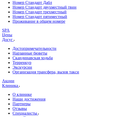
Номер Стандарт Дабл
Номер Стандарт двухместный твин
Номер Стандарт трехместный
Номер Стандарт пятиместный
Проживание в общем номере
SPA
Цены
Досуг
Достопримечательности
Нарзанные бюветы
Скандинавская ходьба
Терренкур
Экскурсии
Организация трансфера, вызов такси
Акции
Клиника
О клинике
Наши достижения
Партнеры
Отзывы
Специалисты