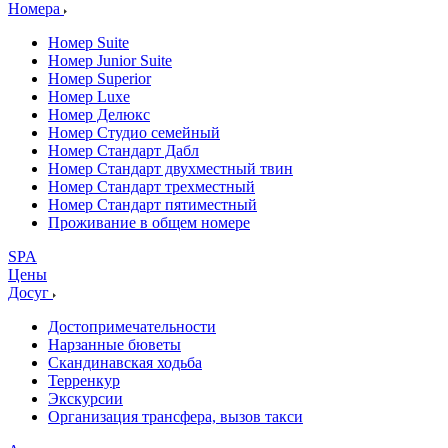
Номера
Номер Suite
Номер Junior Suite
Номер Superior
Номер Luxe
Номер Делюкс
Номер Студио семейный
Номер Стандарт Дабл
Номер Стандарт двухместный твин
Номер Стандарт трехместный
Номер Стандарт пятиместный
Проживание в общем номере
SPA
Цены
Досуг
Достопримечательности
Нарзанные бюветы
Скандинавская ходьба
Терренкур
Экскурсии
Организация трансфера, вызов такси