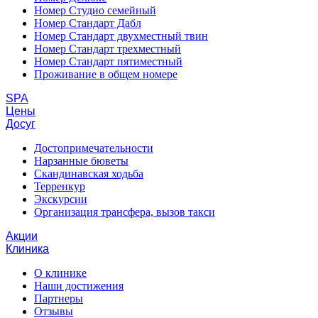
Номер Студио семейный
Номер Стандарт Дабл
Номер Стандарт двухместный твин
Номер Стандарт трехместный
Номер Стандарт пятиместный
Проживание в общем номере
SPA
Цены
Досуг
Достопримечательности
Нарзанные бюветы
Скандинавская ходьба
Терренкур
Экскурсии
Организация трансфера, вызов такси
Акции
Клиника
О клинике
Наши достижения
Партнеры
Отзывы