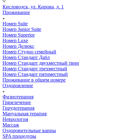
Кисловодск, ул. Кирова, д. 1
Проживание
Номер Suite
Номер Junior Suite
Номер Superior
Номер Luxe
Номер Делюкс
Номер Студио семейный
Номер Стандарт Дабл
Номер Стандарт двухместный твин
Номер Стандарт трехместный
Номер Стандарт пятиместный
Проживание в общем номере
Оздоровление
Физиотерапия
Грязелечение
Гирудотерапия
Мануальная терапия
Неврология
Массаж
Оздоровительные ванны
SPA процедуры