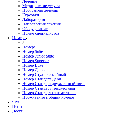
Лечение
Медицинские услуги
Программы лечения
Курсовки
Лаборатория
Направления лечения
Оборудование
Прием специалистов
Номера
Номера
Номер Suite
Номер Junior Suite
Номер Superior
Номер Luxe
Номер Делюкс
Номер Студио семейный
Номер Стандарт Дабл
Номер Стандарт двухместный твин
Номер Стандарт трехместный
Номер Стандарт пятиместный
Проживание в общем номере
SPA
Цены
Досуг