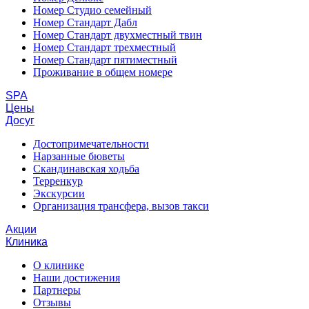
Номер Студио семейный
Номер Стандарт Дабл
Номер Стандарт двухместный твин
Номер Стандарт трехместный
Номер Стандарт пятиместный
Проживание в общем номере
SPA
Цены
Досуг
Достопримечательности
Нарзанные бюветы
Скандинавская ходьба
Терренкур
Экскурсии
Организация трансфера, вызов такси
Акции
Клиника
О клинике
Наши достижения
Партнеры
Отзывы