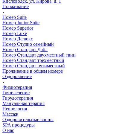
Кисловодск, ул. Кирова, д. 1
Проживание
Номер Suite
Номер Junior Suite
Номер Superior
Номер Luxe
Номер Делюкс
Номер Студио семейный
Номер Стандарт Дабл
Номер Стандарт двухместный твин
Номер Стандарт трехместный
Номер Стандарт пятиместный
Проживание в общем номере
Оздоровление
Физиотерапия
Грязелечение
Гирудотерапия
Мануальная терапия
Неврология
Массаж
Оздоровительные ванны
SPA процедуры
О нас