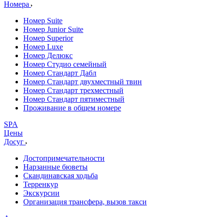
Номера
Номер Suite
Номер Junior Suite
Номер Superior
Номер Luxe
Номер Делюкс
Номер Студио семейный
Номер Стандарт Дабл
Номер Стандарт двухместный твин
Номер Стандарт трехместный
Номер Стандарт пятиместный
Проживание в общем номере
SPA
Цены
Досуг
Достопримечательности
Нарзанные бюветы
Скандинавская ходьба
Терренкур
Экскурсии
Организация трансфера, вызов такси