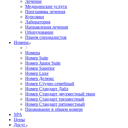
Лечение
Медицинские услуги
Программы лечения
Курсовки
Лаборатория
Направления лечения
Оборудование
Прием специалистов
Номера
Номера
Номер Suite
Номер Junior Suite
Номер Superior
Номер Luxe
Номер Делюкс
Номер Студио семейный
Номер Стандарт Дабл
Номер Стандарт двухместный твин
Номер Стандарт трехместный
Номер Стандарт пятиместный
Проживание в общем номере
SPA
Цены
Досуг