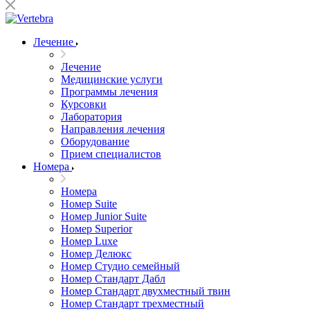
Лечение
Лечение
Медицинские услуги
Программы лечения
Курсовки
Лаборатория
Направления лечения
Оборудование
Прием специалистов
Номера
Номера
Номер Suite
Номер Junior Suite
Номер Superior
Номер Luxe
Номер Делюкс
Номер Студио семейный
Номер Стандарт Дабл
Номер Стандарт двухместный твин
Номер Стандарт трехместный