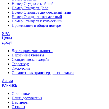
Номер Студио семейный
Номер Стандарт Дабл
Номер Стандарт двухместный твин
Номер Стандарт трехместный
Номер Стандарт пятиместный
Проживание в общем номере
SPA
Цены
Досуг
Достопримечательности
Нарзанные бюветы
Скандинавская ходьба
Терренкур
Экскурсии
Организация трансфера, вызов такси
Акции
Клиника
О клинике
Наши достижения
Партнеры
Отзывы