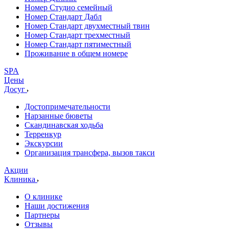
Номер Студио семейный
Номер Стандарт Дабл
Номер Стандарт двухместный твин
Номер Стандарт трехместный
Номер Стандарт пятиместный
Проживание в общем номере
SPA
Цены
Досуг
Достопримечательности
Нарзанные бюветы
Скандинавская ходьба
Терренкур
Экскурсии
Организация трансфера, вызов такси
Акции
Клиника
О клинике
Наши достижения
Партнеры
Отзывы