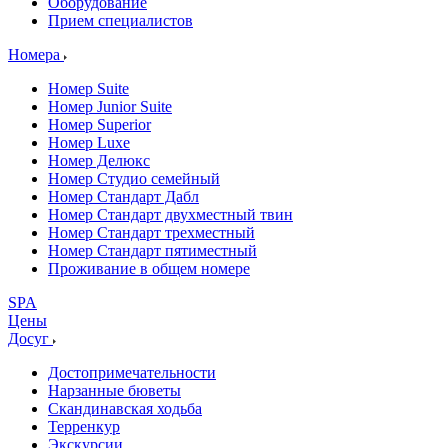
Оборудование
Прием специалистов
Номера
Номер Suite
Номер Junior Suite
Номер Superior
Номер Luxe
Номер Делюкс
Номер Студио семейный
Номер Стандарт Дабл
Номер Стандарт двухместный твин
Номер Стандарт трехместный
Номер Стандарт пятиместный
Проживание в общем номере
SPA
Цены
Досуг
Достопримечательности
Нарзанные бюветы
Скандинавская ходьба
Терренкур
Экскурсии