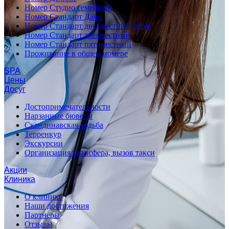
Номер Студио семейный
Номер Стандарт Дабл
Номер Стандарт двухместный твин
Номер Стандарт трехместный
Номер Стандарт пятиместный
Проживание в общем номере
SPA
Цены
Досуг
Достопримечательности
Нарзанные бюветы
Скандинавская ходьба
Терренкур
Экскурсии
Организация трансфера, вызов такси
Акции
Клиника
О клинике
Наши достижения
Партнеры
Отзывы