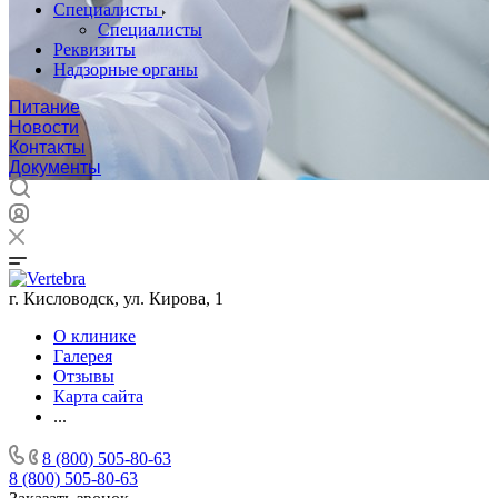
Специалисты
Специалисты
Реквизиты
Надзорные органы
Питание
Новости
Контакты
Документы
г. Кисловодск, ул. Кирова, 1
О клинике
Галерея
Отзывы
Карта сайта
...
8 (800) 505-80-63
8 (800) 505-80-63