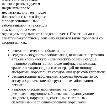
лечение рекомендуется
пациентам после
несчастных случаев, после
болезней и тем, кто борется
с профессиональными
заболеваниями, а также для
тех, кто просто хочет
отдохнуть подальше от городской суеты. Показаниями к
санаторно-курортному лечению являются такие проблемы со
здоровьем, как:
ревматологические заболевания;
сердечно-сосудистые заболевания, включая гипертонию,
а также хроническую ишемическую болезнь сердца,
позднюю реабилитацию после инфаркта миокарда,
трансплантации сердца или операций по поводу
аневризмы, коронарных сосудов или дефектов клапанов;
респираторные заболевания, включая бронхиальную
астму и хронические обструктивные заболевания
легких;
неврологические заболевания, например,
демиелинизирующие заболевания, парализующие
синдромы, нарушения, связанные с нервными
сплетениями и спинномозговыми корешками;