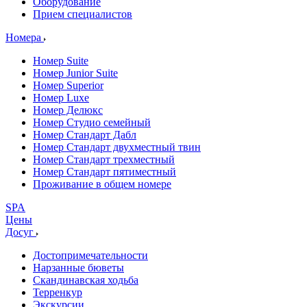
Оборудование
Прием специалистов
Номера
Номер Suite
Номер Junior Suite
Номер Superior
Номер Luxe
Номер Делюкс
Номер Студио семейный
Номер Стандарт Дабл
Номер Стандарт двухместный твин
Номер Стандарт трехместный
Номер Стандарт пятиместный
Проживание в общем номере
SPA
Цены
Досуг
Достопримечательности
Нарзанные бюветы
Скандинавская ходьба
Терренкур
Экскурсии