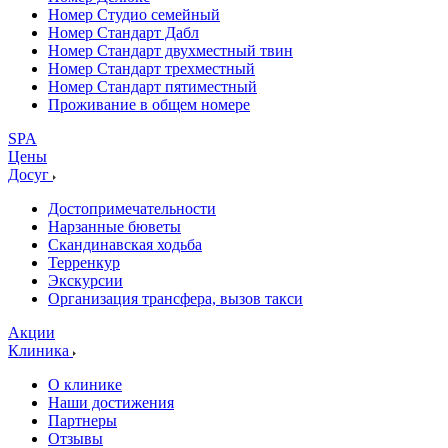
Номер Студио семейный
Номер Стандарт Дабл
Номер Стандарт двухместный твин
Номер Стандарт трехместный
Номер Стандарт пятиместный
Проживание в общем номере
SPA
Цены
Досуг
Достопримечательности
Нарзанные бюветы
Скандинавская ходьба
Терренкур
Экскурсии
Организация трансфера, вызов такси
Акции
Клиника
О клинике
Наши достижения
Партнеры
Отзывы