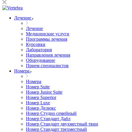
Лечение
Лечение
Медицинские услуги
Программы лечения
Курсовки
Лаборатория
Направления лечения
Оборудование
Прием специалистов
Номера
Номера
Номер Suite
Номер Junior Suite
Номер Superior
Номер Luxe
Номер Делюкс
Номер Студио семейный
Номер Стандарт Дабл
Номер Стандарт двухместный твин
Номер Стандарт трехместный