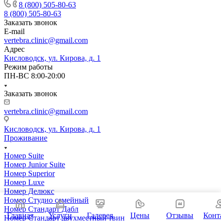
8 (800) 505-80-63
8 (800) 505-80-63
Заказать звонок
E-mail
vertebra.clinic@gmail.com
Адрес
Кисловодск, ул. Кирова, д. 1
Режим работы
ПН-ВС 8:00-20:00
Заказать звонок
vertebra.clinic@gmail.com
Кисловодск, ул. Кирова, д. 1
Проживание
Номер Suite
Номер Junior Suite
Номер Superior
Номер Luxe
Номер Делюкс
Номер Студио семейный
Номер Стандарт Дабл
Главная
Услуги
Галерея
Цены
Отзывы
Конт
Номер Стандарт двухместный твин