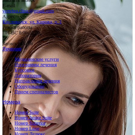
Заказать звонок
E-mail
vertebra.clinic@gmail.com
Адрес
Кисловодск, ул. Кирова, д. 1
Режим работы
ПН-ВС 8:00-20:00
Запись онлайн
Лечение
Медицинские услуги
Программы лечения
Курсовки
Лаборатория
Направления лечения
Оборудование
Прием специалистов
Номера
Номер Suite
Номер Junior Suite
Номер Superior
Номер Luxe
Номер Делюкс