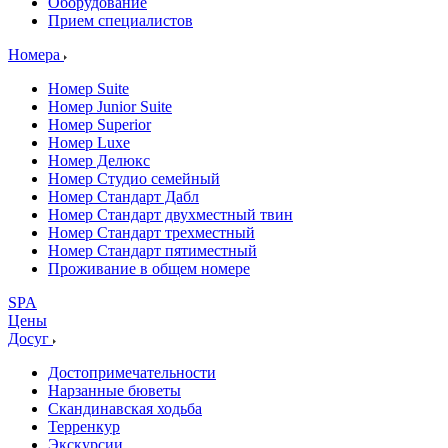
Оборудование
Прием специалистов
Номера
Номер Suite
Номер Junior Suite
Номер Superior
Номер Luxe
Номер Делюкс
Номер Студио семейный
Номер Стандарт Дабл
Номер Стандарт двухместный твин
Номер Стандарт трехместный
Номер Стандарт пятиместный
Проживание в общем номере
SPA
Цены
Досуг
Достопримечательности
Нарзанные бюветы
Скандинавская ходьба
Терренкур
Экскурсии