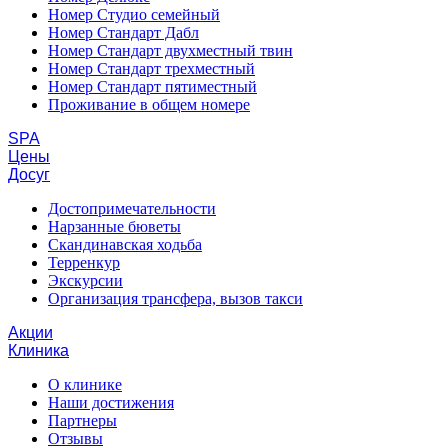
Номер Студио семейный
Номер Стандарт Дабл
Номер Стандарт двухместный твин
Номер Стандарт трехместный
Номер Стандарт пятиместный
Проживание в общем номере
SPA
Цены
Досуг
Достопримечательности
Нарзанные бюветы
Скандинавская ходьба
Терренкур
Экскурсии
Организация трансфера, вызов такси
Акции
Клиника
О клинике
Наши достижения
Партнеры
Отзывы