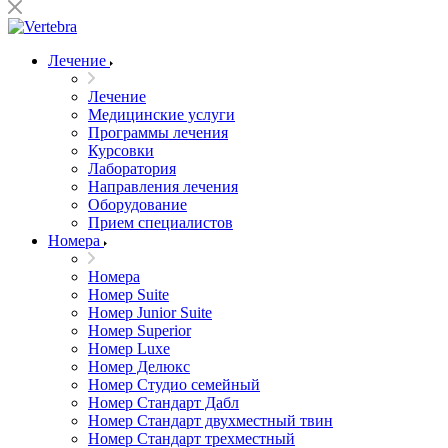
Лечение
Лечение
Медицинские услуги
Программы лечения
Курсовки
Лаборатория
Направления лечения
Оборудование
Прием специалистов
Номера
Номера
Номер Suite
Номер Junior Suite
Номер Superior
Номер Luxe
Номер Делюкс
Номер Студио семейный
Номер Стандарт Дабл
Номер Стандарт двухместный твин
Номер Стандарт трехместный