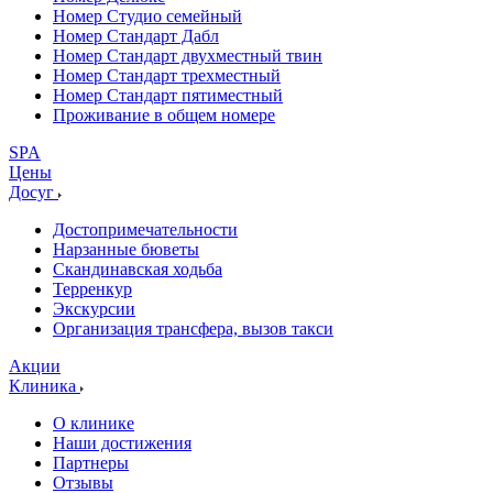
Номер Студио семейный
Номер Стандарт Дабл
Номер Стандарт двухместный твин
Номер Стандарт трехместный
Номер Стандарт пятиместный
Проживание в общем номере
SPA
Цены
Досуг
Достопримечательности
Нарзанные бюветы
Скандинавская ходьба
Терренкур
Экскурсии
Организация трансфера, вызов такси
Акции
Клиника
О клинике
Наши достижения
Партнеры
Отзывы