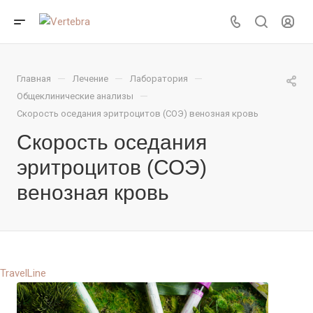
—
—
—
Главная
Лечение
Лаборатория
—
Общеклинические анализы
Скорость оседания эритроцитов (СОЭ) венозная кровь
Скорость оседания
эритроцитов (СОЭ)
венозная кровь
TravelLine