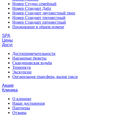
Номер Студио семейный
Номер Стандарт Дабл
Номер Стандарт двухместный твин
Номер Стандарт трехместный
Номер Стандарт пятиместный
Проживание в общем номере
SPA
Цены
Досуг
Достопримечательности
Нарзанные бюветы
Скандинавская ходьба
Терренкур
Экскурсии
Организация трансфера, вызов такси
Акции
Клиника
О клинике
Наши достижения
Партнеры
Отзывы