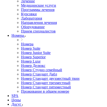
Лечение
Медицинские услуги
Программы лечения
Курсовки
Лаборатория
Направления лечения
Оборудование
Прием специалистов
Номера
Номера
Номер Suite
Номер Junior Suite
Номер Superior
Номер Luxe
Номер Делюкс
Номер Студио семейный
Номер Стандарт Дабл
Номер Стандарт двухместный твин
Номер Стандарт трехместный
Номер Стандарт пятиместный
Проживание в общем номере
SPA
Цены
Досуг