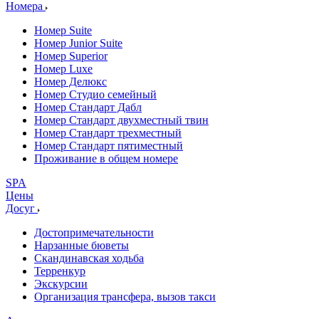
Номера
Номер Suite
Номер Junior Suite
Номер Superior
Номер Luxe
Номер Делюкс
Номер Студио семейный
Номер Стандарт Дабл
Номер Стандарт двухместный твин
Номер Стандарт трехместный
Номер Стандарт пятиместный
Проживание в общем номере
SPA
Цены
Досуг
Достопримечательности
Нарзанные бюветы
Скандинавская ходьба
Терренкур
Экскурсии
Организация трансфера, вызов такси