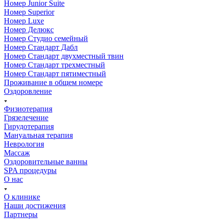
Номер Junior Suite
Номер Superior
Номер Luxe
Номер Делюкс
Номер Студио семейный
Номер Стандарт Дабл
Номер Стандарт двухместный твин
Номер Стандарт трехместный
Номер Стандарт пятиместный
Проживание в общем номере
Оздоровление
Физиотерапия
Грязелечение
Гирудотерапия
Мануальная терапия
Неврология
Массаж
Оздоровительные ванны
SPA процедуры
О нас
О клинике
Наши достижения
Партнеры