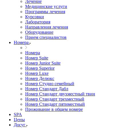
Лечение
Медицинские услуги
Программы лечения
Курсовки
Лаборатория
Направления лечения
Оборудование
Прием специалистов
Номера
Номера
Номер Suite
Номер Junior Suite
Номер Superior
Номер Luxe
Номер Делюкс
Номер Студио семейный
Номер Стандарт Дабл
Номер Стандарт двухместный твин
Номер Стандарт трехместный
Номер Стандарт пятиместный
Проживание в общем номере
SPA
Цены
Досуг