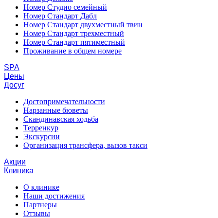
Номер Студио семейный
Номер Стандарт Дабл
Номер Стандарт двухместный твин
Номер Стандарт трехместный
Номер Стандарт пятиместный
Проживание в общем номере
SPA
Цены
Досуг
Достопримечательности
Нарзанные бюветы
Скандинавская ходьба
Терренкур
Экскурсии
Организация трансфера, вызов такси
Акции
Клиника
О клинике
Наши достижения
Партнеры
Отзывы