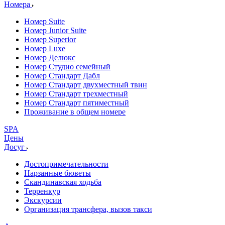
Номера
Номер Suite
Номер Junior Suite
Номер Superior
Номер Luxe
Номер Делюкс
Номер Студио семейный
Номер Стандарт Дабл
Номер Стандарт двухместный твин
Номер Стандарт трехместный
Номер Стандарт пятиместный
Проживание в общем номере
SPA
Цены
Досуг
Достопримечательности
Нарзанные бюветы
Скандинавская ходьба
Терренкур
Экскурсии
Организация трансфера, вызов такси