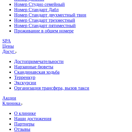
Номер Студио семейный
Номер Стандарт Дабл
Номер Стандарт двухместный твин
Номер Стандарт трехместный
Номер Стандарт пятиместный
Проживание в общем номере
SPA
Цены
Досуг
Достопримечательности
Нарзанные бюветы
Скандинавская ходьба
Терренкур
Экскурсии
Организация трансфера, вызов такси
Акции
Клиника
О клинике
Наши достижения
Партнеры
Отзывы