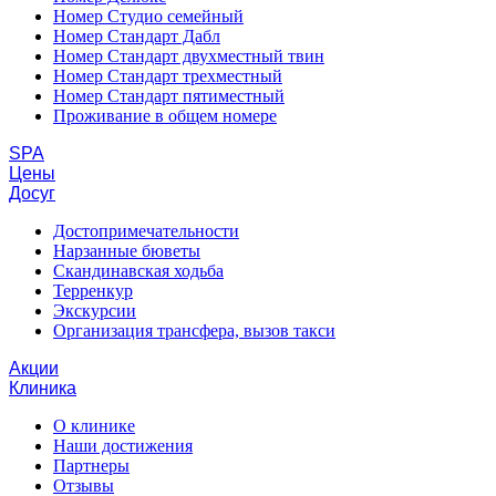
Номер Студио семейный
Номер Стандарт Дабл
Номер Стандарт двухместный твин
Номер Стандарт трехместный
Номер Стандарт пятиместный
Проживание в общем номере
SPA
Цены
Досуг
Достопримечательности
Нарзанные бюветы
Скандинавская ходьба
Терренкур
Экскурсии
Организация трансфера, вызов такси
Акции
Клиника
О клинике
Наши достижения
Партнеры
Отзывы