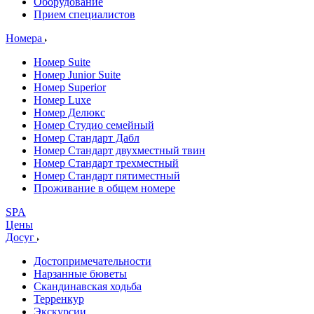
Оборудование
Прием специалистов
Номера
Номер Suite
Номер Junior Suite
Номер Superior
Номер Luxe
Номер Делюкс
Номер Студио семейный
Номер Стандарт Дабл
Номер Стандарт двухместный твин
Номер Стандарт трехместный
Номер Стандарт пятиместный
Проживание в общем номере
SPA
Цены
Досуг
Достопримечательности
Нарзанные бюветы
Скандинавская ходьба
Терренкур
Экскурсии