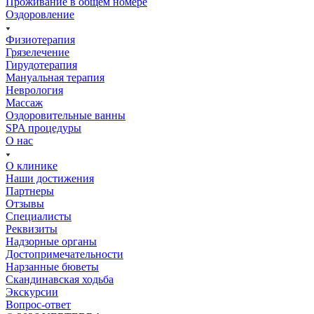
Проживание в общем номере
Оздоровление
Физиотерапия
Грязелечение
Гирудотерапия
Мануальная терапия
Неврология
Массаж
Оздоровительные ванны
SPA процедуры
О нас
О клинике
Наши достижения
Партнеры
Отзывы
Специалисты
Реквизиты
Надзорные органы
Достопримечательности
Нарзанные бюветы
Скандинавская ходьба
Экскурсии
Вопрос-ответ