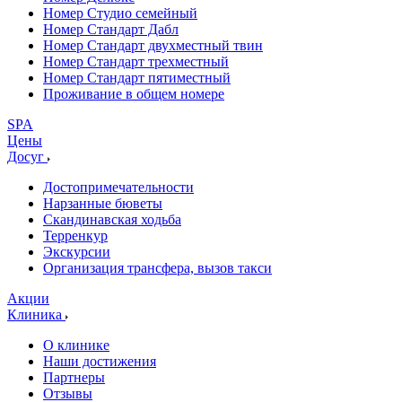
Номер Студио семейный
Номер Стандарт Дабл
Номер Стандарт двухместный твин
Номер Стандарт трехместный
Номер Стандарт пятиместный
Проживание в общем номере
SPA
Цены
Досуг
Достопримечательности
Нарзанные бюветы
Скандинавская ходьба
Терренкур
Экскурсии
Организация трансфера, вызов такси
Акции
Клиника
О клинике
Наши достижения
Партнеры
Отзывы