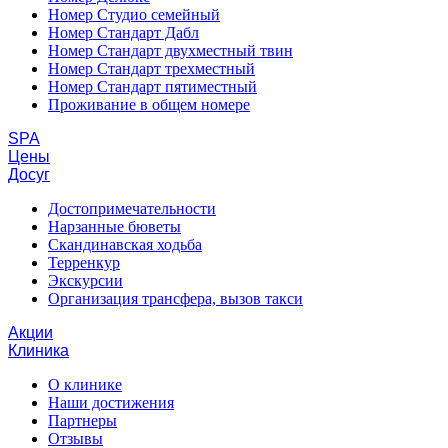
Номер Студио семейный
Номер Стандарт Дабл
Номер Стандарт двухместный твин
Номер Стандарт трехместный
Номер Стандарт пятиместный
Проживание в общем номере
SPA
Цены
Досуг
Достопримечательности
Нарзанные бюветы
Скандинавская ходьба
Терренкур
Экскурсии
Организация трансфера, вызов такси
Акции
Клиника
О клинике
Наши достижения
Партнеры
Отзывы