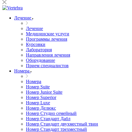
Лечение
Лечение
Медицинские услуги
Программы лечения
Курсовки
Лаборатория
Направления лечения
Оборудование
Прием специалистов
Номера
Номера
Номер Suite
Номер Junior Suite
Номер Superior
Номер Luxe
Номер Делюкс
Номер Студио семейный
Номер Стандарт Дабл
Номер Стандарт двухместный твин
Номер Стандарт трехместный