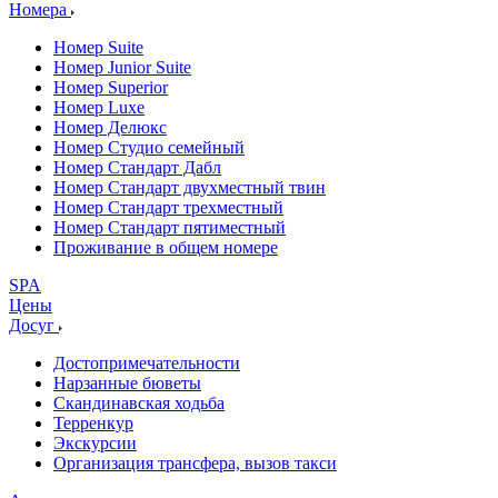
Номера
Номер Suite
Номер Junior Suite
Номер Superior
Номер Luxe
Номер Делюкс
Номер Студио семейный
Номер Стандарт Дабл
Номер Стандарт двухместный твин
Номер Стандарт трехместный
Номер Стандарт пятиместный
Проживание в общем номере
SPA
Цены
Досуг
Достопримечательности
Нарзанные бюветы
Скандинавская ходьба
Терренкур
Экскурсии
Организация трансфера, вызов такси