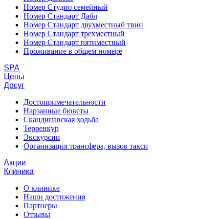
Номер Студио семейный
Номер Стандарт Дабл
Номер Стандарт двухместный твин
Номер Стандарт трехместный
Номер Стандарт пятиместный
Проживание в общем номере
SPA
Цены
Досуг
Достопримечательности
Нарзанные бюветы
Скандинавская ходьба
Терренкур
Экскурсии
Организация трансфера, вызов такси
Акции
Клиника
О клинике
Наши достижения
Партнеры
Отзывы