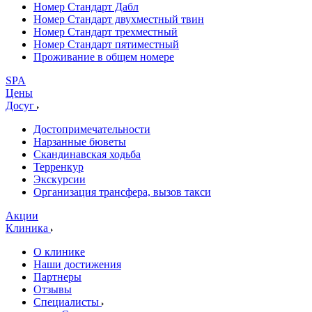
Номер Стандарт Дабл
Номер Стандарт двухместный твин
Номер Стандарт трехместный
Номер Стандарт пятиместный
Проживание в общем номере
SPA
Цены
Досуг
Достопримечательности
Нарзанные бюветы
Скандинавская ходьба
Терренкур
Экскурсии
Организация трансфера, вызов такси
Акции
Клиника
О клинике
Наши достижения
Партнеры
Отзывы
Специалисты