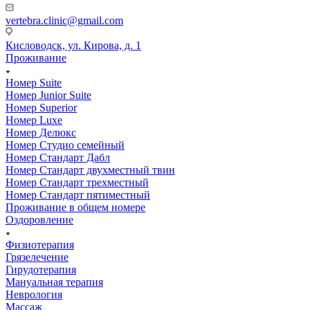
vertebra.clinic@gmail.com
Кисловодск, ул. Кирова, д. 1
Проживание
Номер Suite
Номер Junior Suite
Номер Superior
Номер Luxe
Номер Делюкс
Номер Студио семейный
Номер Стандарт Дабл
Номер Стандарт двухместный твин
Номер Стандарт трехместный
Номер Стандарт пятиместный
Проживание в общем номере
Оздоровление
Физиотерапия
Грязелечение
Гирудотерапия
Мануальная терапия
Неврология
Массаж