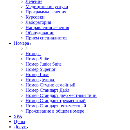
Лечение
Медицинские услуги
Программы лечения
Курсовки
Лаборатория
Направления лечения
Оборудование
Прием специалистов
Номера
Номера
Номер Suite
Номер Junior Suite
Номер Superior
Номер Luxe
Номер Делюкс
Номер Студио семейный
Номер Стандарт Дабл
Номер Стандарт двухместный твин
Номер Стандарт трехместный
Номер Стандарт пятиместный
Проживание в общем номере
SPA
Цены
Досуг