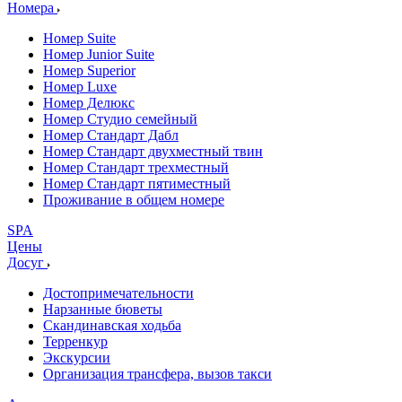
Номера
Номер Suite
Номер Junior Suite
Номер Superior
Номер Luxe
Номер Делюкс
Номер Студио семейный
Номер Стандарт Дабл
Номер Стандарт двухместный твин
Номер Стандарт трехместный
Номер Стандарт пятиместный
Проживание в общем номере
SPA
Цены
Досуг
Достопримечательности
Нарзанные бюветы
Скандинавская ходьба
Терренкур
Экскурсии
Организация трансфера, вызов такси