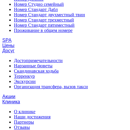
Номер Студио семейный
Номер Стандарт Дабл
Номер Стандарт двухместный твин
Номер Стандарт трехместный
Номер Стандарт пятиместный
Проживание в общем номере
SPA
Цены
Досуг
Достопримечательности
Нарзанные бюветы
Скандинавская ходьба
Терренкур
Экскурсии
Организация трансфера, вызов такси
Акции
Клиника
О клинике
Наши достижения
Партнеры
Отзывы