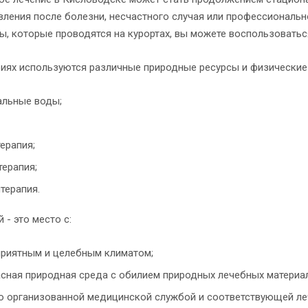
вления после болезни, несчастного случая или профессиональ
ы, которые проводятся на курортах, вы можете воспользоваться
риях используются различные природные ресурсы и физические
альные воды;
ерапия;
ерапия;
терапия.
 - это место с:
приятным и целебным климатом;
сная природная среда с обилием природных лечебных материал
 организованной медицинской службой и соответствующей леч