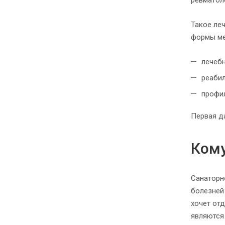
ревматол
Такое ле
формы ме
лечеб
реаби
профил
Первая д
Кому
Санаторн
болезней 
хочет от
являются