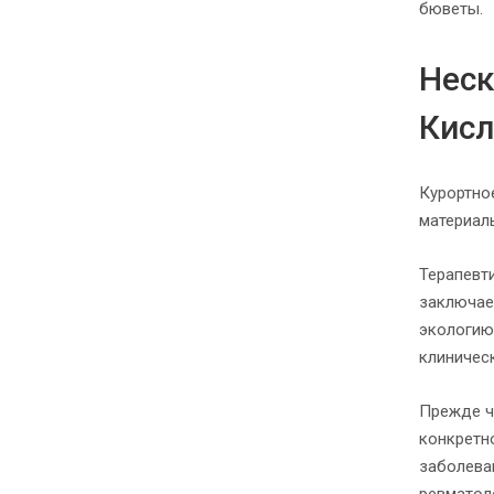
бюветы.
Неск
Кис
Курортно
материал
Терапевт
заключае
экологию
клиничес
Прежде ч
конкретн
заболеван