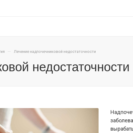
—
гия
Лечение надпочечниковой недостаточности
овой недостаточности
Надпочеч
заболева
вырабаты