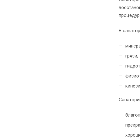
восстано
процедур
В санато
минер
грязи;
гидрот
физиот
кинези
Санаторий
благо
прекра
хорошо