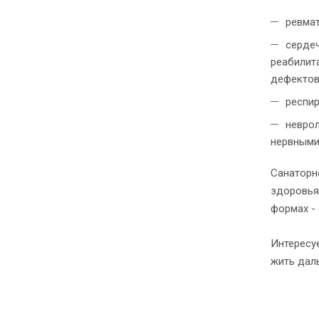
ревмат
серде
реабилит
дефектов
респир
неврол
нервными
Санаторн
здоровья
формах -
Интересуе
жить даль