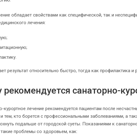
огию.
чение обладает свойствами как специфической, так и неспециф
дицинского лечения:
ную;
литационную;
актику.
ает результат относительно быстро, тогда как профилактика и
 рекомендуется санаторно-кур
о-курортное лечение рекомендуется пациентам после несчастны
и тем, кто борется с профессиональными заболеваниями, а такж
дохнуть подальше от городской суеты. Показаниями к санаторн
 такие проблемы со здоровьем, как: