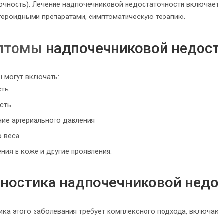
очность).
Лечение надпочечниковой недостаточности включает 
тероидными препаратами, симптоматическую терапию.
птомы
надпочечниковой недос
 могут включать:
сть
сть
ие артериального давления
ю веса
ния в коже и другие проявления.
ностика надпочечниковой нед
ика этого заболевания требует комплексного подхода, включа