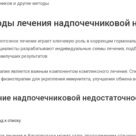
ников и другие методы.
ды лечения надпочечниковой 
нтозное лечение играет ключевую роль в коррекции гормональ
циалисты разрабатывают индивидуальные схемы лечения, подб
наилучших результатов.
апия является важным компонентом комплексного лечения. Сп
 физиотерапии для укрепления иммунитета, улучшения обмена 
ние надпочечниковой недостаточно
д к списку
ое лечение в Кисловодске может стать продолжением стациона