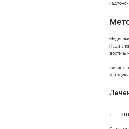
надпочеч
Мето
Медикаме
Наши спе
достичь 
Физиотер
методики
Лече
Наза
Санаторн