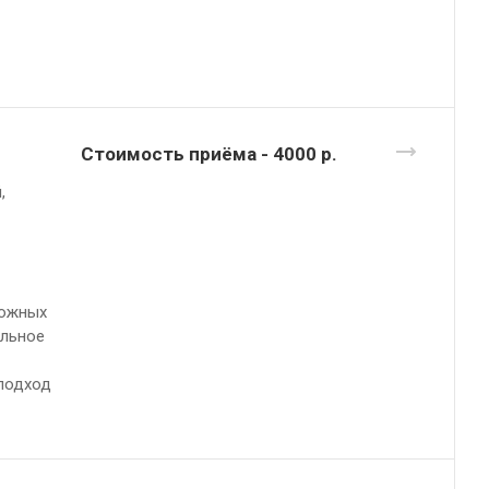
Стоимость приёма - 4000
р.
,
ложных
альное
подход