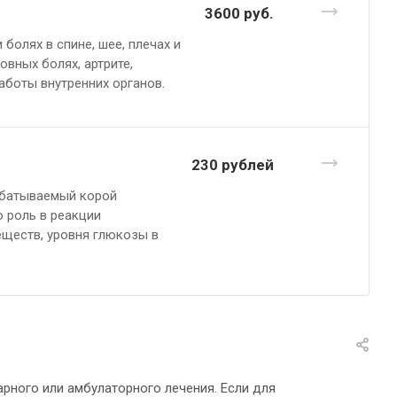
3600
руб.
олях в спине, шее, плечах и
овных болях, артрите,
аботы внутренних органов.
230
руб
лей
абатываемый корой
 роль в реакции
еществ, уровня глюкозы в
рного или амбулаторного лечения. Если для