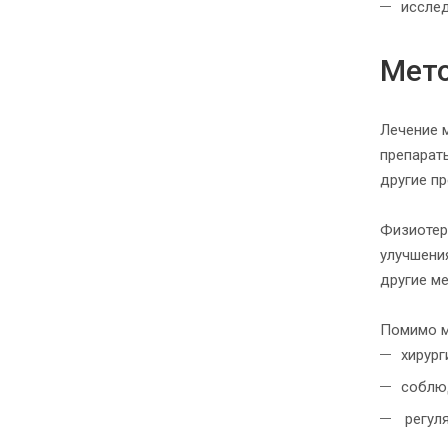
исслед
Мето
Лечение 
препарат
другие п
Физиотер
улучшени
другие м
Помимо м
хирург
соблю
регул