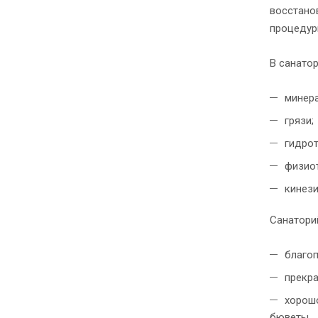
восстано
процедур
В санато
минер
грязи;
гидрот
физиот
кинези
Санаторий
благо
прекра
хорошо
бюветы.