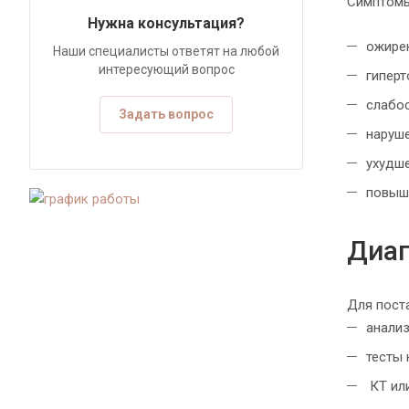
Симптомы
Нужна консультация?
ожирен
Наши специалисты ответят на любой
интересующий вопрос
гипер
слабо
Задать вопрос
наруш
ухудш
повыш
Диаг
Для пост
анализ
тесты
КТ ил