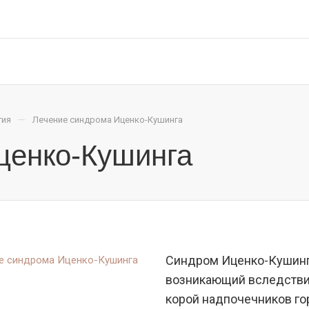
—
гия
Лечение синдрома Иценко-Кушинга
ценко-Кушинга
Синдром Иценко-Кушинг
возникающий вследствие
корой надпочечников го