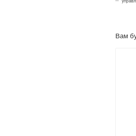
управ
Вам бу