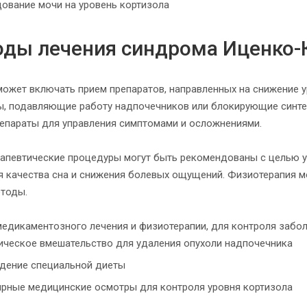
ование мочи на уровень кортизола
ды лечения синдрома Иценко-
может включать прием препаратов, направленных на снижение ур
ы, подавляющие работу надпочечников или блокирующие синтез
репараты для управления симптомами и осложнениями.
апевтические процедуры могут быть рекомендованы с целью ул
я качества сна и снижения болевых ощущений. Физиотерапия м
етоды.
едикаментозного лечения и физиотерапии, для контроля забо
ическое вмешательство для удаления опухоли надпочечника
дение специальной диеты
ярные медицинские осмотры для контроля уровня кортизола