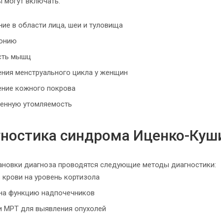
 могут включать:
ие в области лица, шеи и туловища
тонию
сть мышц
ения менструального цикла у женщин
ение кожного покрова
енную утомляемость
ностика синдрома Иценко-Куш
ановки диагноза проводятся следующие методы диагностики:
 крови на уровень кортизола
 на функцию надпочечников
и МРТ для выявления опухолей