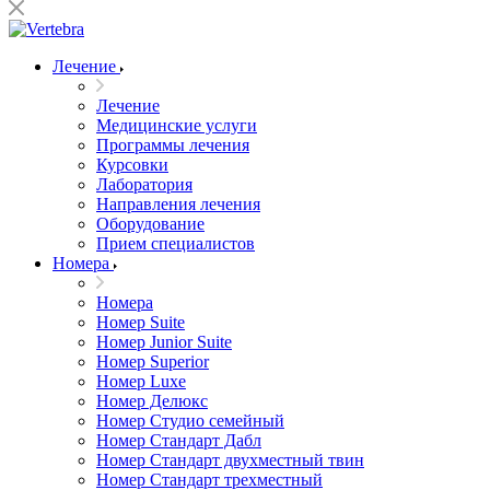
Лечение
Лечение
Медицинские услуги
Программы лечения
Курсовки
Лаборатория
Направления лечения
Оборудование
Прием специалистов
Номера
Номера
Номер Suite
Номер Junior Suite
Номер Superior
Номер Luxe
Номер Делюкс
Номер Студио семейный
Номер Стандарт Дабл
Номер Стандарт двухместный твин
Номер Стандарт трехместный