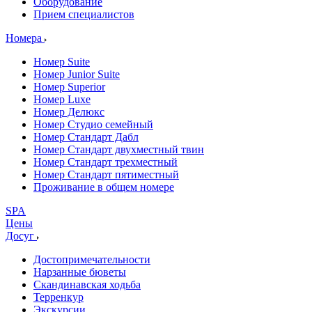
Оборудование
Прием специалистов
Номера
Номер Suite
Номер Junior Suite
Номер Superior
Номер Luxe
Номер Делюкс
Номер Студио семейный
Номер Стандарт Дабл
Номер Стандарт двухместный твин
Номер Стандарт трехместный
Номер Стандарт пятиместный
Проживание в общем номере
SPA
Цены
Досуг
Достопримечательности
Нарзанные бюветы
Скандинавская ходьба
Терренкур
Экскурсии