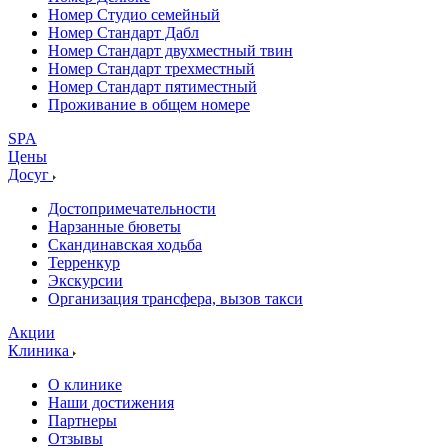
Номер Студио семейный
Номер Стандарт Дабл
Номер Стандарт двухместный твин
Номер Стандарт трехместный
Номер Стандарт пятиместный
Проживание в общем номере
SPA
Цены
Досуг
Достопримечательности
Нарзанные бюветы
Скандинавская ходьба
Терренкур
Экскурсии
Организация трансфера, вызов такси
Акции
Клиника
О клинике
Наши достижения
Партнеры
Отзывы