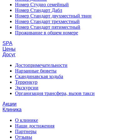
Номер Студио семейный
Номер Стандарт Дабл
Номер Стандарт двухместный твин
Номер Стандарт трехместный
Номер Стандарт пятиместный
Проживание в общем номере
SPA
Цены
Досуг
Достопримечательности
Нарзанные бюветы
Скандинавская ходьба
Терренкур
Экскурсии
Организация трансфера, вызов такси
Акции
Клиника
О клинике
Наши достижения
Партнеры
Отзывы