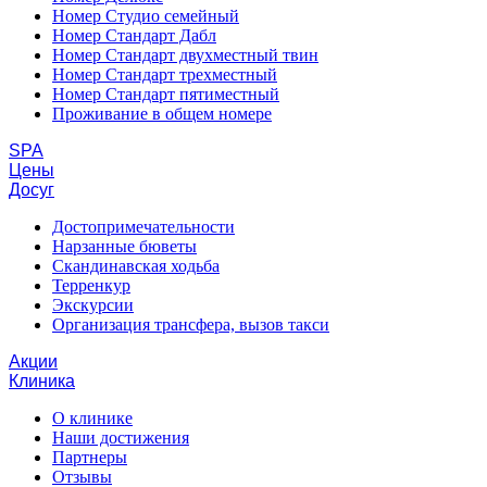
Номер Студио семейный
Номер Стандарт Дабл
Номер Стандарт двухместный твин
Номер Стандарт трехместный
Номер Стандарт пятиместный
Проживание в общем номере
SPA
Цены
Досуг
Достопримечательности
Нарзанные бюветы
Скандинавская ходьба
Терренкур
Экскурсии
Организация трансфера, вызов такси
Акции
Клиника
О клинике
Наши достижения
Партнеры
Отзывы