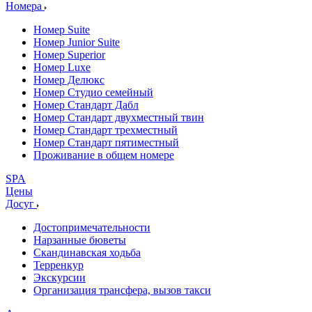
Номера
Номер Suite
Номер Junior Suite
Номер Superior
Номер Luxe
Номер Делюкс
Номер Студио семейный
Номер Стандарт Дабл
Номер Стандарт двухместный твин
Номер Стандарт трехместный
Номер Стандарт пятиместный
Проживание в общем номере
SPA
Цены
Досуг
Достопримечательности
Нарзанные бюветы
Скандинавская ходьба
Терренкур
Экскурсии
Организация трансфера, вызов такси