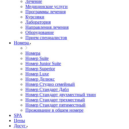
Лечение
Медицинские услуги
Программы лечения
Курсовки
Лаборатория
Направления лечения
Оборудование
Прием специалистов
Номера
Номера
Номер Suite
Номер Junior Suite
Номер Superior
Номер Luxe
Номер Делюкс
Номер Студио семейный
Номер Стандарт Дабл
Номер Стандарт двухместный твин
Номер Стандарт трехместный
Номер Стандарт пятиместный
Проживание в общем номере
SPA
Цены
Досуг