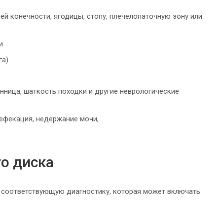
й конечности, ягодицы, стопу, плечелопаточную зону или
и
га)
онница, шаткость походки и другие неврологические
ефекация, недержание мочи,
о диска
 соответствующую диагностику, которая может включать