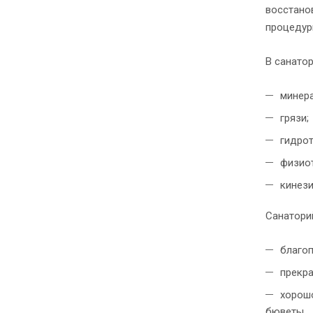
восстано
процедур
В санато
минер
грязи;
гидрот
физиот
кинези
Санаторий
благо
прекра
хорошо
бюветы.