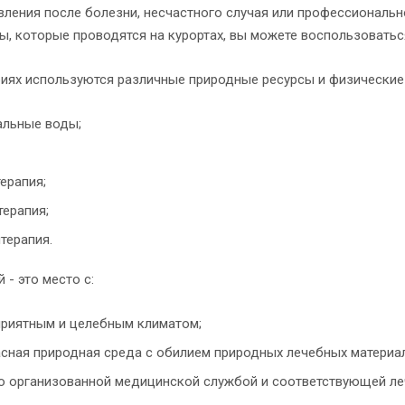
вления после болезни, несчастного случая или профессиональ
ы, которые проводятся на курортах, вы можете воспользоваться
риях используются различные природные ресурсы и физические
альные воды;
ерапия;
ерапия;
терапия.
 - это место с:
приятным и целебным климатом;
сная природная среда с обилием природных лечебных материал
 организованной медицинской службой и соответствующей леч