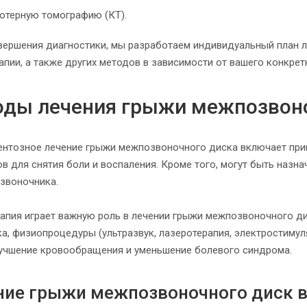
ютерную томографию (КТ).
вершения диагностики, мы разработаем индивидуальный план 
пии, а также других методов в зависимости от вашего конкрет
ды лечения грыжи межпозвоно
нтозное лечение грыжи межпозвоночного диска включает при
ов для снятия боли и воспаления. Кроме того, могут быть наз
озвоночника.
апия играет важную роль в лечении грыжи межпозвоночного ди
ка, физиопроцедуры (ультразвук, лазеротерапия, электростиму
лучшение кровообращения и уменьшение болевого синдрома.
ние грыжи межпозвоночного диск в