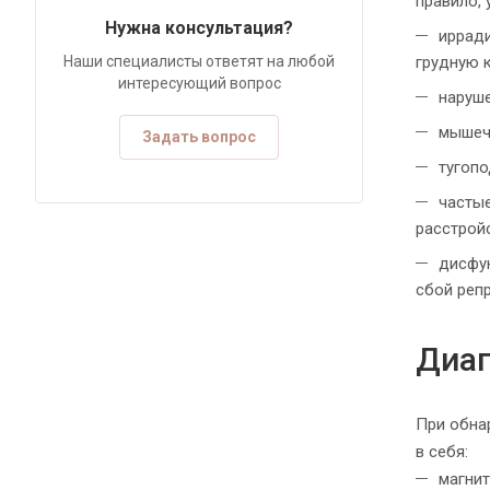
правило,
Нужна консультация?
ирради
Наши специалисты ответят на любой
грудную 
интересующий вопрос
наруше
мышечн
Задать вопрос
тугоп
частые
расстрой
дисфу
сбой реп
Диаг
При обна
в себя:
магни