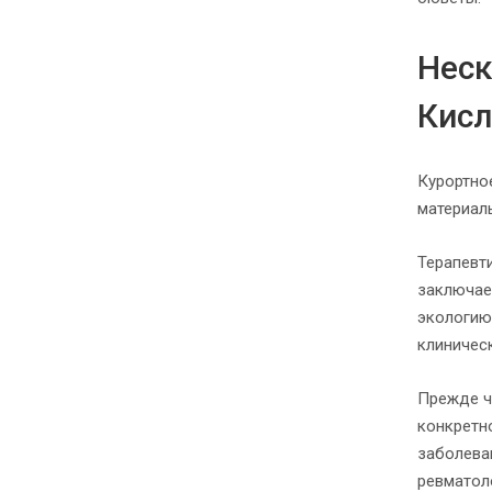
Неск
Кис
Курортно
материал
Терапевт
заключае
экологию
клиничес
Прежде ч
конкретн
заболеван
ревматол