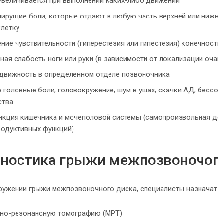
 увеличивается при выполнении каких-либо движений
ирущие боли, которые отдают в любую часть верхней или нижне
клетку
ние чувствительности (гиперестезия или гипестезия) конечност
ая слабость ноги или руки (в зависимости от локализации оча
одвижность в определенном отделе позвоночника
 головные боли, головокружение, шум в ушах, скачки АД, бесс
ства
нкция кишечника и мочеполовой системы (самопроизвольная д
родуктивных функций)
ностика грыжи межпозвоночог
ружении грыжи межпозвоночного диска, специалисты назначат
тно-резонансную томографию (МРТ)