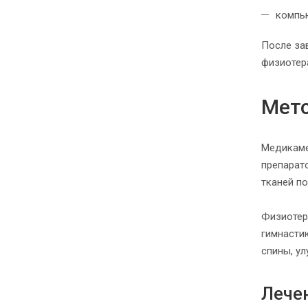
компь
После за
физиотера
Мето
Медикаме
препарат
тканей п
Физиотер
гимнасти
спины, у
Лече