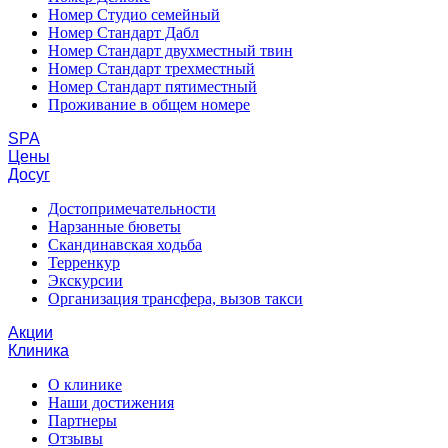
Номер Студио семейный
Номер Стандарт Дабл
Номер Стандарт двухместный твин
Номер Стандарт трехместный
Номер Стандарт пятиместный
Проживание в общем номере
SPA
Цены
Досуг
Достопримечательности
Нарзанные бюветы
Скандинавская ходьба
Терренкур
Экскурсии
Организация трансфера, вызов такси
Акции
Клиника
О клинике
Наши достижения
Партнеры
Отзывы