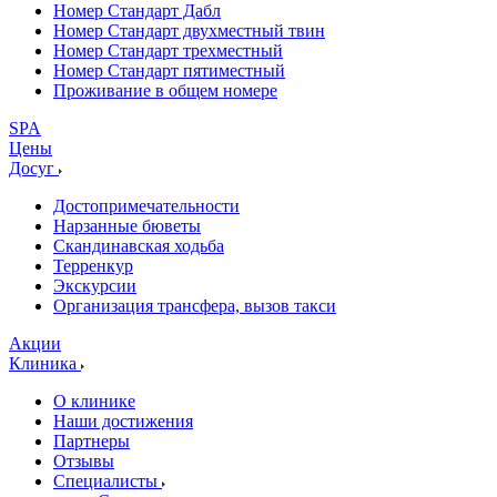
Номер Стандарт Дабл
Номер Стандарт двухместный твин
Номер Стандарт трехместный
Номер Стандарт пятиместный
Проживание в общем номере
SPA
Цены
Досуг
Достопримечательности
Нарзанные бюветы
Скандинавская ходьба
Терренкур
Экскурсии
Организация трансфера, вызов такси
Акции
Клиника
О клинике
Наши достижения
Партнеры
Отзывы
Специалисты