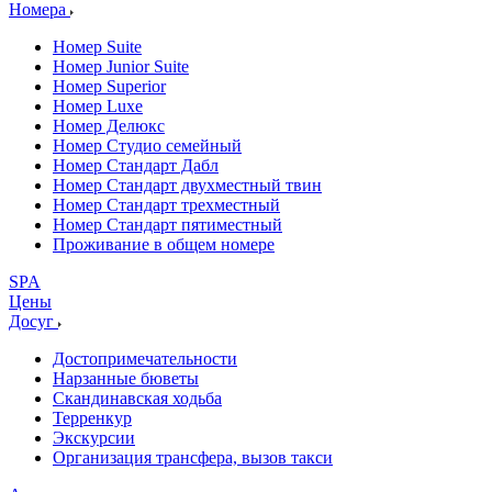
Номера
Номер Suite
Номер Junior Suite
Номер Superior
Номер Luxe
Номер Делюкс
Номер Студио семейный
Номер Стандарт Дабл
Номер Стандарт двухместный твин
Номер Стандарт трехместный
Номер Стандарт пятиместный
Проживание в общем номере
SPA
Цены
Досуг
Достопримечательности
Нарзанные бюветы
Скандинавская ходьба
Терренкур
Экскурсии
Организация трансфера, вызов такси