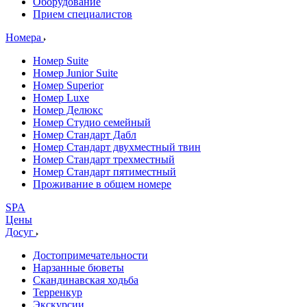
Оборудование
Прием специалистов
Номера
Номер Suite
Номер Junior Suite
Номер Superior
Номер Luxe
Номер Делюкс
Номер Студио семейный
Номер Стандарт Дабл
Номер Стандарт двухместный твин
Номер Стандарт трехместный
Номер Стандарт пятиместный
Проживание в общем номере
SPA
Цены
Досуг
Достопримечательности
Нарзанные бюветы
Скандинавская ходьба
Терренкур
Экскурсии