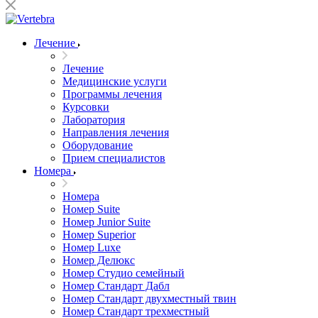
Лечение
Лечение
Медицинские услуги
Программы лечения
Курсовки
Лаборатория
Направления лечения
Оборудование
Прием специалистов
Номера
Номера
Номер Suite
Номер Junior Suite
Номер Superior
Номер Luxe
Номер Делюкс
Номер Студио семейный
Номер Стандарт Дабл
Номер Стандарт двухместный твин
Номер Стандарт трехместный