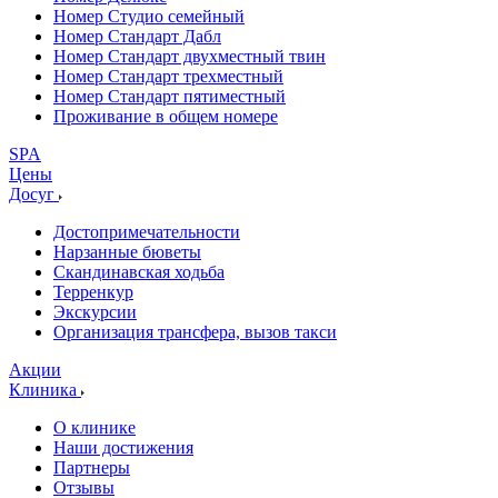
Номер Студио семейный
Номер Стандарт Дабл
Номер Стандарт двухместный твин
Номер Стандарт трехместный
Номер Стандарт пятиместный
Проживание в общем номере
SPA
Цены
Досуг
Достопримечательности
Нарзанные бюветы
Скандинавская ходьба
Терренкур
Экскурсии
Организация трансфера, вызов такси
Акции
Клиника
О клинике
Наши достижения
Партнеры
Отзывы