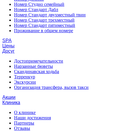
Номер Студио семейный
Номер Стандарт Дабл
Номер Стандарт двухместный твин
Номер Стандарт трехместный
Номер Стандарт пятиместный
Проживание в общем номере
SPA
Цены
Досуг
Достопримечательности
Нарзанные бюветы
Скандинавская ходьба
Терренкур
Экскурсии
Организация трансфера, вызов такси
Акции
Клиника
О клинике
Наши достижения
Партнеры
Отзывы