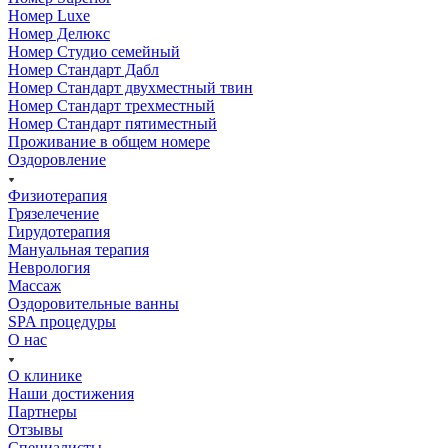
Номер Luxe
Номер Делюкс
Номер Студио семейный
Номер Стандарт Дабл
Номер Стандарт двухместный твин
Номер Стандарт трехместный
Номер Стандарт пятиместный
Проживание в общем номере
Оздоровление
Физиотерапия
Грязелечение
Гирудотерапия
Мануальная терапия
Неврология
Массаж
Оздоровительные ванны
SPA процедуры
О нас
О клинике
Наши достижения
Партнеры
Отзывы
Специалисты