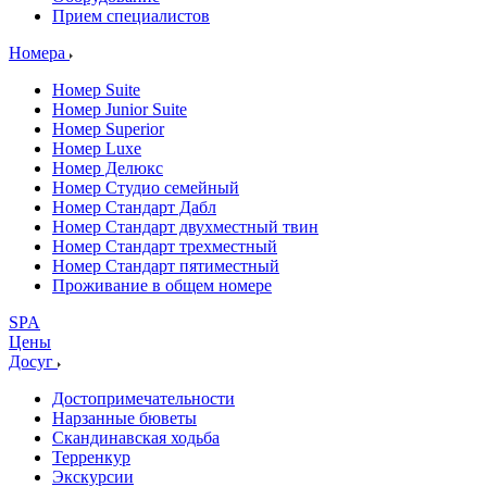
Прием специалистов
Номера
Номер Suite
Номер Junior Suite
Номер Superior
Номер Luxe
Номер Делюкс
Номер Студио семейный
Номер Стандарт Дабл
Номер Стандарт двухместный твин
Номер Стандарт трехместный
Номер Стандарт пятиместный
Проживание в общем номере
SPA
Цены
Досуг
Достопримечательности
Нарзанные бюветы
Скандинавская ходьба
Терренкур
Экскурсии