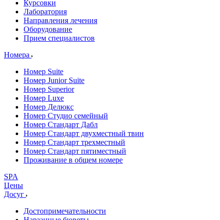
Курсовки
Лаборатория
Направления лечения
Оборудование
Прием специалистов
Номера
Номер Suite
Номер Junior Suite
Номер Superior
Номер Luxe
Номер Делюкс
Номер Студио семейный
Номер Стандарт Дабл
Номер Стандарт двухместный твин
Номер Стандарт трехместный
Номер Стандарт пятиместный
Проживание в общем номере
SPA
Цены
Досуг
Достопримечательности
Нарзанные бюветы