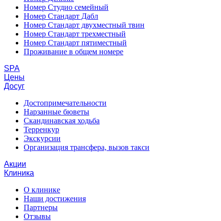
Номер Студио семейный
Номер Стандарт Дабл
Номер Стандарт двухместный твин
Номер Стандарт трехместный
Номер Стандарт пятиместный
Проживание в общем номере
SPA
Цены
Досуг
Достопримечательности
Нарзанные бюветы
Скандинавская ходьба
Терренкур
Экскурсии
Организация трансфера, вызов такси
Акции
Клиника
О клинике
Наши достижения
Партнеры
Отзывы