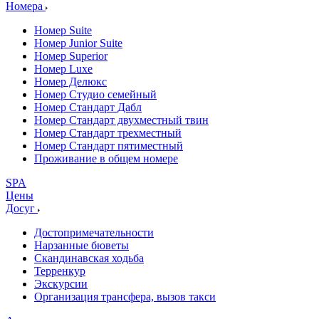
Номера
Номер Suite
Номер Junior Suite
Номер Superior
Номер Luxe
Номер Делюкс
Номер Студио семейный
Номер Стандарт Дабл
Номер Стандарт двухместный твин
Номер Стандарт трехместный
Номер Стандарт пятиместный
Проживание в общем номере
SPA
Цены
Досуг
Достопримечательности
Нарзанные бюветы
Скандинавская ходьба
Терренкур
Экскурсии
Организация трансфера, вызов такси