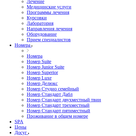
Лечение
Медицинские услуги
Программы лечения
Курсовки
Лаборатория
Направления лечения
Оборудование
Прием специалистов
Номера
Номера
Номер Suite
Номер Junior Suite
Номер Superior
Номер Luxe
Номер Делюкс
Номер Студио семейный
Номер Стандарт Дабл
Номер Стандарт двухместный твин
Номер Стандарт трехместный
Номер Стандарт пятиместный
Проживание в общем номере
SPA
Цены
Досуг