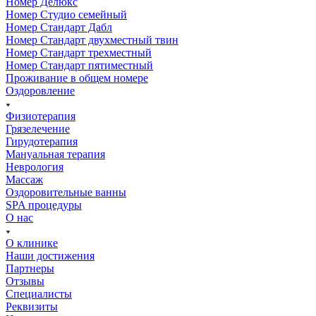
Номер Делюкс
Номер Студио семейный
Номер Стандарт Дабл
Номер Стандарт двухместный твин
Номер Стандарт трехместный
Номер Стандарт пятиместный
Проживание в общем номере
Оздоровление
Физиотерапия
Грязелечение
Гирудотерапия
Мануальная терапия
Неврология
Массаж
Оздоровительные ванны
SPA процедуры
О нас
О клинике
Наши достижения
Партнеры
Отзывы
Специалисты
Реквизиты