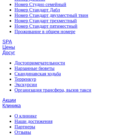
Номер Студио семейный
Номер Стандарт Дабл
Номер Стандарт двухместный твин
Номер Стандарт трехместный
Номер Стандарт пятиместный
Проживание в общем номере
SPA
Цены
Досуг
Достопримечательности
Нарзанные бюветы
Скандинавская ходьба
Терренкур
Экскурсии
Организация трансфера, вызов такси
Акции
Клиника
О клинике
Наши достижения
Партнеры
Отзывы