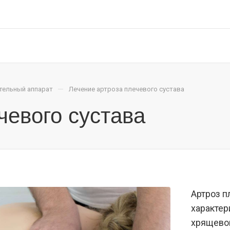
—
тельный аппарат
Лечение артроза плечевого сустава
чевого сустава
Артроз п
характе
хрящевой