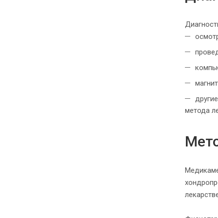
Диагност
осмот
прове
компь
магни
другие
метода л
Мето
Медикаме
хондропр
лекарств