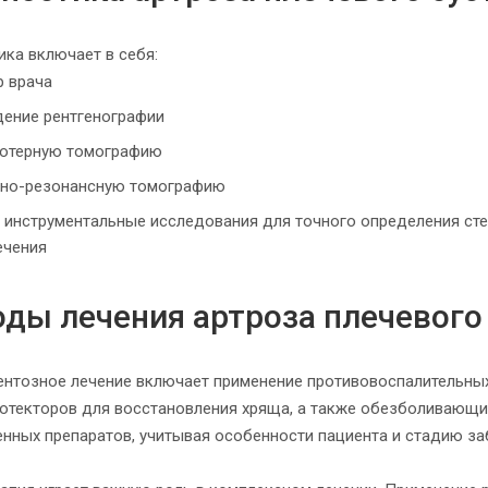
ика включает в себя:
р врача
дение рентгенографии
ютерную томографию
тно-резонансную томографию
 инструментальные исследования для точного определения ст
ечения
ды лечения артроза плечевого
нтозное лечение включает применение противовоспалительных 
отекторов для восстановления хряща, а также обезболивающи
енных препаратов, учитывая особенности пациента и стадию за