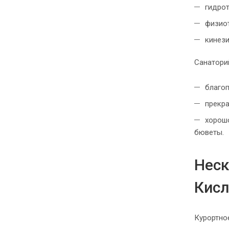
гидрот
физиот
кинези
Санаторий
благо
прекра
хорошо
бюветы.
Неск
Кис
Курортно