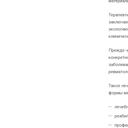
материал
Терапевт
заключае
экологию
клиничес
Прежде ч
конкретн
заболеван
ревматол
Такое ле
формы ме
лечеб
реаби
профил