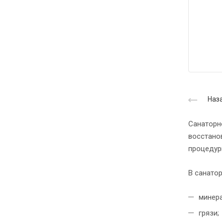
Наза
Санаторн
восстано
процедур
В санато
минер
грязи;