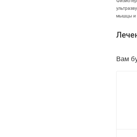
Физиотер
ультразву
мышцы и 
Лечен
Вам бу