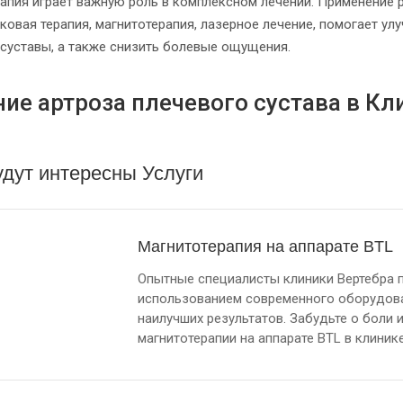
апия играет важную роль в комплексном лечении. Применение р
ковая терапия, магнитотерапия, лазерное лечение, помогает у
суставы, а также снизить болевые ощущения.
ие артроза плечевого сустава в Кл
дут интересны Услуги
Магнитотерапия на аппарате BTL
Опытные специалисты клиники Вертебра 
использованием современного оборудова
наилучших результатов. Забудьте о боли
магнитотерапии на аппарате BTL в клиник