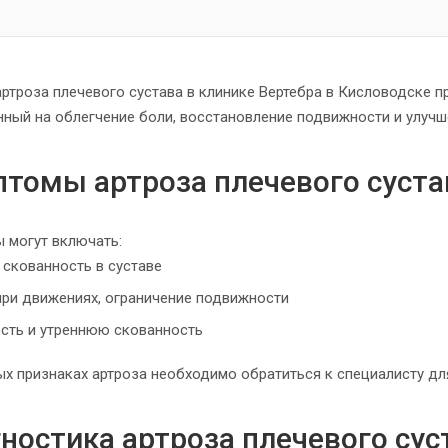
артроза плечевого сустава в клинике Вертебра в Кисловодске 
нный на облегчение боли, восстановление подвижности и улучш
томы артроза плечевого суста
 могут включать:
 скованность в суставе
при движениях, ограничение подвижности
сть и утреннюю скованность
ых признаках артроза необходимо обратиться к специалисту для
ностика артроза плечевого сус