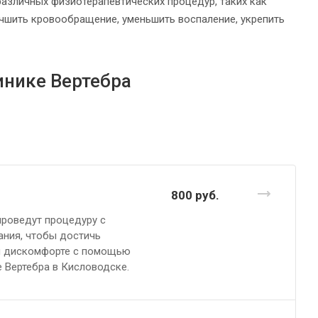
азличных физиотерапевтических процедур, таких как
лучшить кровообращение, уменьшить воспаление, укрепить
инике Вертебра
800
руб.
проведут процедуру с
ния, чтобы достичь
 и дискомфорте с помощью
е Вертебра в Кисловодске.