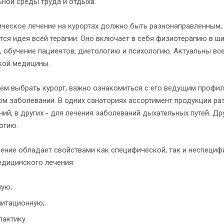
ьной среды труда и отдыха.
ическое лечение на курортах должно быть разнонаправленным, 
тся идея всей терапии. Оно включает в себя физиотерапию в ш
, обучение пациентов, диетологию и психологию. Актуальны вс
кой медицины.
ем выбрать курорт, важно ознакомиться с его ведущим профил
ом заболевании. В одних санаториях ассортимент продукции р
ий, в других - для лечения заболеваний дыхательных путей. Д
огию.
чение обладает свойствами как специфической, так и неспециф
дицинского лечения:
ную;
литационную;
актику.