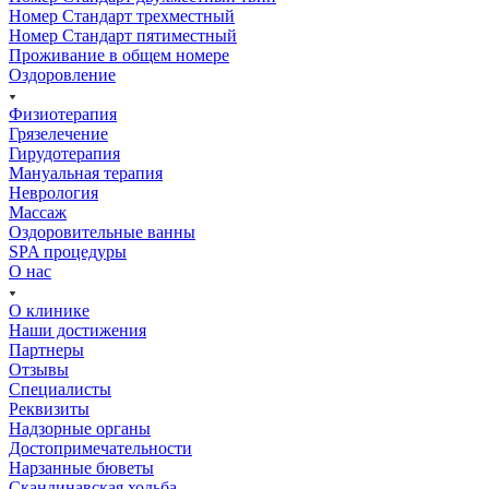
Номер Стандарт трехместный
Номер Стандарт пятиместный
Проживание в общем номере
Оздоровление
Физиотерапия
Грязелечение
Гирудотерапия
Мануальная терапия
Неврология
Массаж
Оздоровительные ванны
SPA процедуры
О нас
О клинике
Наши достижения
Партнеры
Отзывы
Специалисты
Реквизиты
Надзорные органы
Достопримечательности
Нарзанные бюветы
Скандинавская ходьба