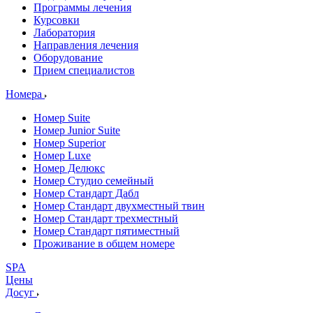
Программы лечения
Курсовки
Лаборатория
Направления лечения
Оборудование
Прием специалистов
Номера
Номер Suite
Номер Junior Suite
Номер Superior
Номер Luxe
Номер Делюкс
Номер Студио семейный
Номер Стандарт Дабл
Номер Стандарт двухместный твин
Номер Стандарт трехместный
Номер Стандарт пятиместный
Проживание в общем номере
SPA
Цены
Досуг