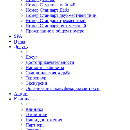
Номер Студио семейный
Номер Стандарт Дабл
Номер Стандарт двухместный твин
Номер Стандарт трехместный
Номер Стандарт пятиместный
Проживание в общем номере
SPA
Цены
Досуг
Досуг
Достопримечательности
Нарзанные бюветы
Скандинавская ходьба
Терренкур
Экскурсии
Организация трансфера, вызов такси
Акции
Клиника
Клиника
О клинике
Наши достижения
Партнеры