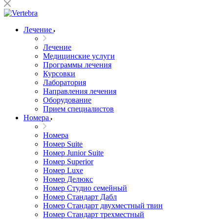
Лечение
Лечение
Медицинские услуги
Программы лечения
Курсовки
Лаборатория
Направления лечения
Оборудование
Прием специалистов
Номера
Номера
Номер Suite
Номер Junior Suite
Номер Superior
Номер Luxe
Номер Делюкс
Номер Студио семейный
Номер Стандарт Дабл
Номер Стандарт двухместный твин
Номер Стандарт трехместный