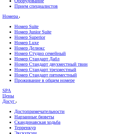
Оборудование
Прием специалистов
Номера
Номер Suite
Номер Junior Suite
Номер Superior
Номер Luxe
Номер Делюкс
Номер Студио семейный
Номер Стандарт Дабл
Номер Стандарт двухместный твин
Номер Стандарт трехместный
Номер Стандарт пятиместный
Проживание в общем номере
SPA
Цены
Досуг
Достопримечательности
Нарзанные бюветы
Скандинавская ходьба
Терренкур
Экскурсии