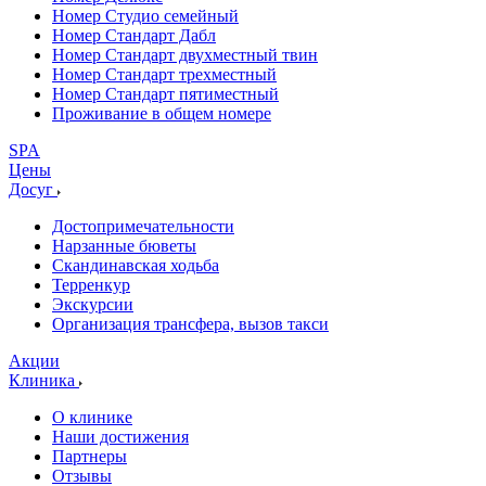
Номер Студио семейный
Номер Стандарт Дабл
Номер Стандарт двухместный твин
Номер Стандарт трехместный
Номер Стандарт пятиместный
Проживание в общем номере
SPA
Цены
Досуг
Достопримечательности
Нарзанные бюветы
Скандинавская ходьба
Терренкур
Экскурсии
Организация трансфера, вызов такси
Акции
Клиника
О клинике
Наши достижения
Партнеры
Отзывы