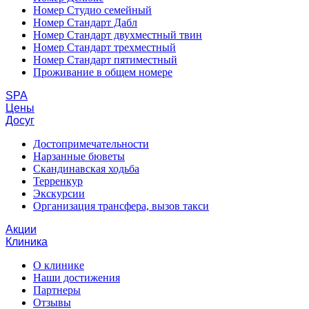
Номер Студио семейный
Номер Стандарт Дабл
Номер Стандарт двухместный твин
Номер Стандарт трехместный
Номер Стандарт пятиместный
Проживание в общем номере
SPA
Цены
Досуг
Достопримечательности
Нарзанные бюветы
Скандинавская ходьба
Терренкур
Экскурсии
Организация трансфера, вызов такси
Акции
Клиника
О клинике
Наши достижения
Партнеры
Отзывы