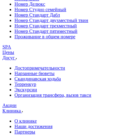
Номер Делюкс
Номер Студио семейный
Номер Стандарт Дабл
Номер Стандарт двухместный твин
Номер Стандарт трехместный
Номер Стандарт пятиместный
Проживание в общем номере
SPA
Цены
Досуг
Достопримечательности
Нарзанные бюветы
Скандинавская ходьба
Терренкур
Экскурсии
Организация трансфера, вызов такси
Акции
Клиника
О клинике
Наши достижения
Партнеры