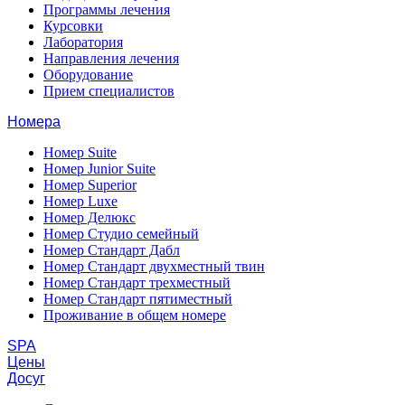
Программы лечения
Курсовки
Лаборатория
Направления лечения
Оборудование
Прием специалистов
Номера
Номер Suite
Номер Junior Suite
Номер Superior
Номер Luxe
Номер Делюкс
Номер Студио семейный
Номер Стандарт Дабл
Номер Стандарт двухместный твин
Номер Стандарт трехместный
Номер Стандарт пятиместный
Проживание в общем номере
SPA
Цены
Досуг