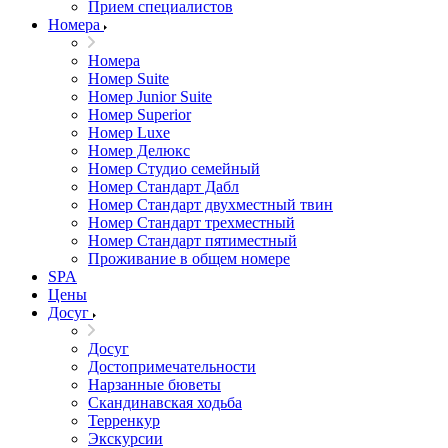
Прием специалистов
Номера
Номера
Номер Suite
Номер Junior Suite
Номер Superior
Номер Luxe
Номер Делюкс
Номер Студио семейный
Номер Стандарт Дабл
Номер Стандарт двухместный твин
Номер Стандарт трехместный
Номер Стандарт пятиместный
Проживание в общем номере
SPA
Цены
Досуг
Досуг
Достопримечательности
Нарзанные бюветы
Скандинавская ходьба
Терренкур
Экскурсии