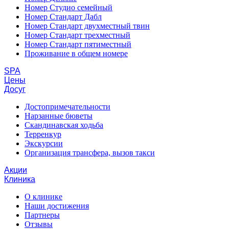
Номер Студио семейный
Номер Стандарт Дабл
Номер Стандарт двухместный твин
Номер Стандарт трехместный
Номер Стандарт пятиместный
Проживание в общем номере
SPA
Цены
Досуг
Достопримечательности
Нарзанные бюветы
Скандинавская ходьба
Терренкур
Экскурсии
Организация трансфера, вызов такси
Акции
Клиника
О клинике
Наши достижения
Партнеры
Отзывы