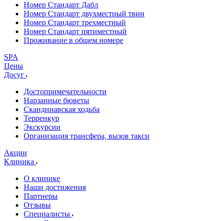
Номер Стандарт Дабл
Номер Стандарт двухместный твин
Номер Стандарт трехместный
Номер Стандарт пятиместный
Проживание в общем номере
SPA
Цены
Досуг
Достопримечательности
Нарзанные бюветы
Скандинавская ходьба
Терренкур
Экскурсии
Организация трансфера, вызов такси
Акции
Клиника
О клинике
Наши достижения
Партнеры
Отзывы
Специалисты