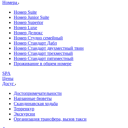
Номера
Номер Suite
Номер Junior Suite
Номер Superior
Номер Luxe
Номер Делюкс
Номер Студио семейный
Номер Стандарт Дабл
Номер Стандарт двухместный твин
Номер Стандарт трехместный
Номер Стандарт пятиместный
Проживание в общем номере
SPA
Цены
Досуг
Достопримечательности
Нарзанные бюветы
Скандинавская ходьба
Терренкур
Экскурсии
Организация трансфера, вызов такси