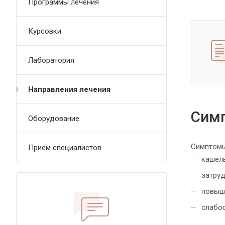
Программы лечения
Курсовки
Лаборатория
Направления лечения
Сим
Оборудование
Симптомы
Прием специалистов
кашел
затру
повыш
слабос