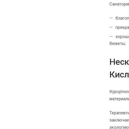
Санаторий
благо
прекра
хорошо
бюветы.
Неск
Кис
Курортно
материал
Терапевт
заключае
экологию