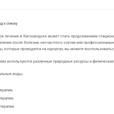
д к списку
ое лечение в Кисловодске может стать продолжением стациона
вления после болезни, несчастного случая или профессиональ
ы, которые проводятся на курортах, вы можете воспользоваться
риях используются различные природные ресурсы и физические
альные воды;
ерапия;
ерапия;
терапия.