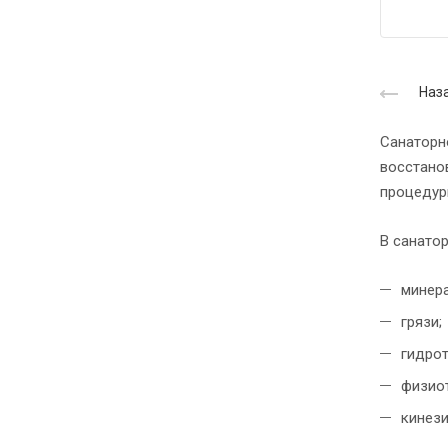
Наза
Санаторн
восстано
процедур
В санато
минер
грязи;
гидрот
физиот
кинези