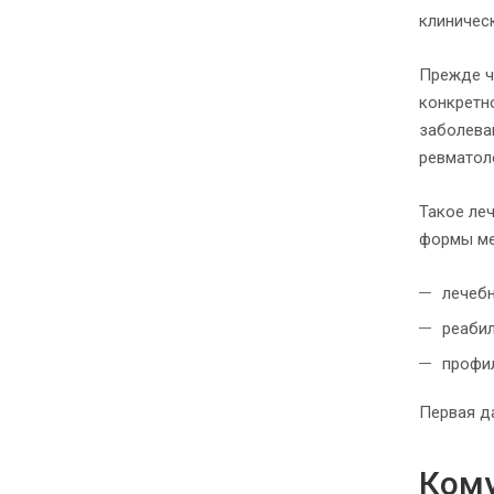
клиничес
Прежде ч
конкретн
заболеван
ревматол
Такое ле
формы ме
лечеб
реаби
профил
Первая д
Кому