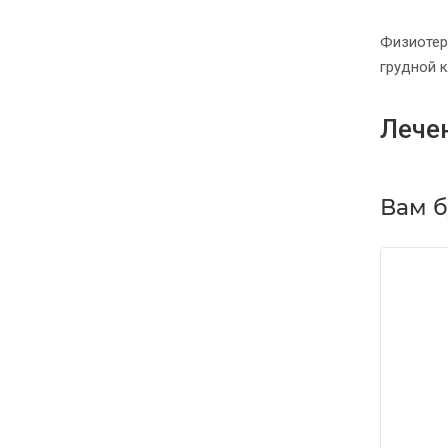
Физиотер
грудной к
Лече
Вам б