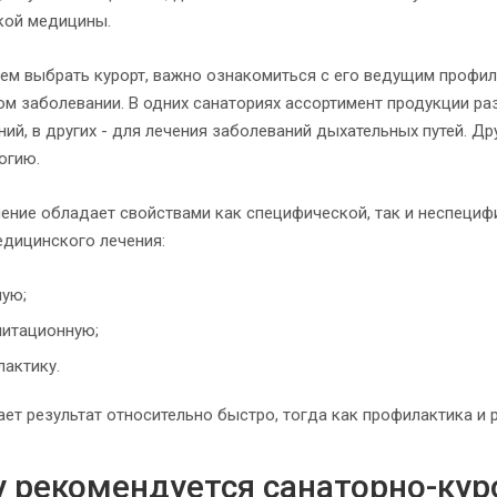
кой медицины.
ем выбрать курорт, важно ознакомиться с его ведущим профил
ом заболевании. В одних санаториях ассортимент продукции р
ий, в других - для лечения заболеваний дыхательных путей. Д
огию.
чение обладает свойствами как специфической, так и неспециф
дицинского лечения:
ную;
литационную;
актику.
ает результат относительно быстро, тогда как профилактика и
 рекомендуется санаторно-кур