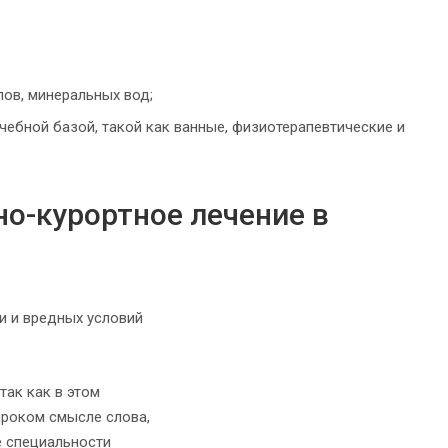
ов, минеральных вод;
ебной базой, такой как ванные, физиотерапевтические и
но-курортное лечение в
и и вредных условий
так как в этом
ироком смысле слова,
е специальности