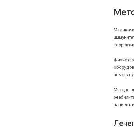
Мето
Медикаме
иммуните
корректи
Физиотер
оборудов
помогут 
Методы л
реабилит
пациента
Лече