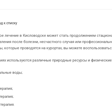
д к списку
ое лечение в Кисловодске может стать продолжением стациона
вления после болезни, несчастного случая или профессиональ
ы, которые проводятся на курортах, вы можете воспользоваться
риях используются различные природные ресурсы и физические
альные воды;
ерапия;
ерапия;
терапия.