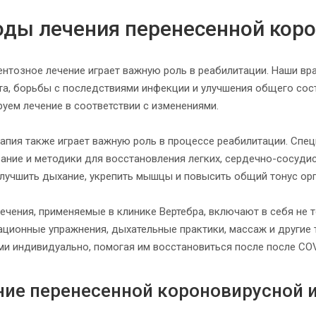
ды лечения перенесенной кор
нтозное лечение играет важную роль в реабилитации. Наши вр
та, борьбы с последствиями инфекции и улучшения общего сос
руем лечение в соответствии с изменениями.
апия также играет важную роль в процессе реабилитации. Спе
ание и методики для восстановления легких, сердечно-сосуди
улучшить дыхание, укрепить мышцы и повысить общий тонус ор
ечения, применяемые в клинике Вертебра, включают в себя не 
ационные упражнения, дыхательные практики, массаж и другие 
ми индивидуально, помогая им восстановиться после после COV
ние перенесенной короновирусной 