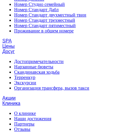
Номер Студио семейный
Номер Стандарт Дабл
Номер Стандарт двухместный твин
Номер Стандарт трехместный
Номер Стандарт пятиместный
Проживание в общем номере
SPA
Цены
Досуг
Достопримечательности
Нарзанные бюветы
Скандинавская ходьба
Терренкур
Экскурсии
Организация трансфера, вызов такси
Акции
Клиника
О клинике
Наши достижения
Партнеры
Отзывы