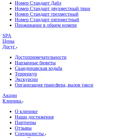
Номер Стандарт Дабл
Номер Стандарт двухместный твин
Номер Стандарт трехместный
Номер Стандарт пятиместный
Проживание в общем номере
SPA
Цены
Досуг
Достопримечательности
Нарзанные бюветы
Скандинавская ходьба
Терренкур
Экскурсии
Организация трансфера, вызов такси
Акции
Клиника
О клинике
Наши достижения
Партнеры
Отзывы
Специалисты