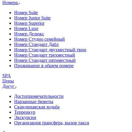
Номера
Номер Suite
Номер Junior Suite
Номер Superior
Номер Luxe
Номер Делюкс
Номер Студио семейный
Номер Стандарт Дабл
Номер Стандарт двухместный твин
Номер Стандарт трехместный
Номер Стандарт пятиместный
Проживание в общем номере
SPA
Цены
Досуг
Достопримечательности
Нарзанные бюветы
Скандинавская ходьба
Терренкур
Экскурсии
Организация трансфера, вызов такси